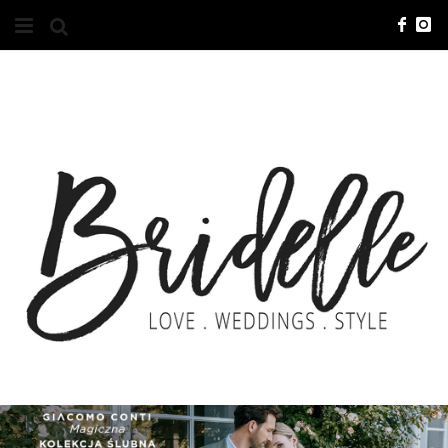
#10YEARSBRI
INFO
O NAS
KONTAKT
REKLAMA
ADVERTISING
BRICREATIVES
ZGŁOSZENIA