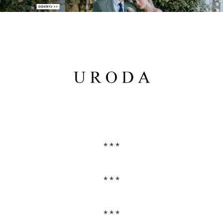
PATRONAT
SPONSORING
KONKURSY
KSIĄŻKI BRIDELLE
POLECANE FIRMY
* * *
WASZE ŚLUBY
* * *
{HOT SEXY BEST}
BRI GROUP
* * *