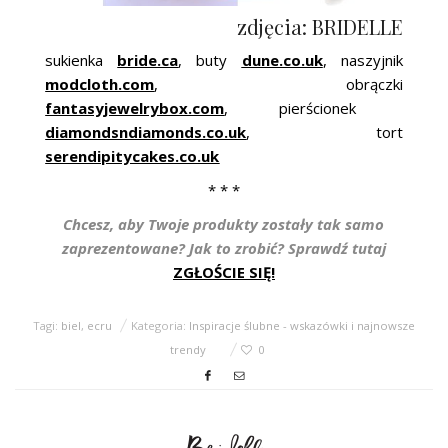
zdjęcia: BRIDELLE
sukienka
bride.ca
, buty
dune.co.uk
, naszyjnik
modcloth.com
, obrączki
fantasyjewelrybox.com
, pierścionek
diamondsndiamonds.co.uk
, tort
serendipitycakes.co.uk
* * *
Chcesz, aby Twoje produkty zostały tak samo
zaprezentowane? Jak to zrobić? Sprawdź tutaj
ZGŁOŚCIE SIĘ!
Tagi:
biel
,
ecru
Kategoria:
Inspiracje ślubne - wskazówki i najnowsze
trendy
0