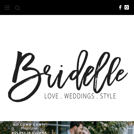
#10YEARSBRI
INFO
O NAS
KONTAKT
REKLAMA
ADVERTISING
BRICREATIVES
ZGŁOSZENIA