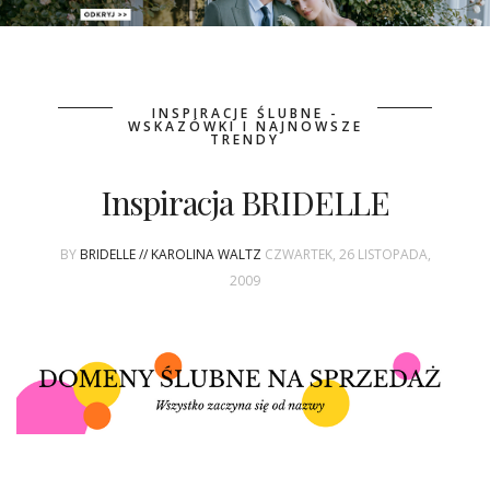
PATRONAT
INSPIRACJE ŚLUBNE -
SPONSORING
WSKAZÓWKI I NAJNOWSZE
TRENDY
KONKURSY
Inspiracja BRIDELLE
KSIĄŻKI BRIDELLE
BY
BRIDELLE // KAROLINA WALTZ
CZWARTEK, 26 LISTOPADA,
2009
POLECANE FIRMY
WASZE ŚLUBY
{HOT SEXY BEST}
BRI GROUP