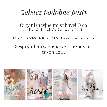
Zobacz podobne posty
Organizacyjne must have! O co
zadbać, by ślub i wesele były
niezapomnianym przeżyciem?
JAK TO ZROBIĆ? // Podróż poślubna z
sesją zdjęciową
Sesja ślubna w plenerze – trendy na
sezon 2023