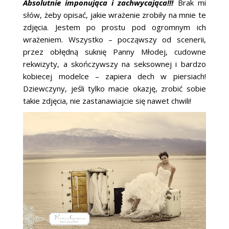
Absolutnie imponująca i zachwycająca!!!
Brak mi
ŚLUBNE STYLE
słów, żeby opisać, jakie wrażenie zrobiły na mnie te
zdjęcia. Jestem po prostu pod ogromnym ich
MAGAZYNY
wrażeniem. Wszystko – począwszy od scenerii,
przez obłędną suknię Panny Młodej, cudowne
ARCHIWUM
rekwizyty, a skończywszy na seksownej i bardzo
kobiecej modelce – zapiera dech w piersiach!
Dziewczyny, jeśli tylko macie okazję, zrobić sobie
takie zdjęcia, nie zastanawiajcie się nawet chwili!