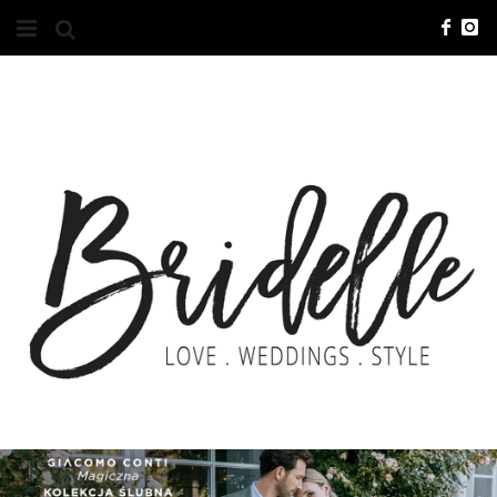
#10YEARSBRI
INFO
O NAS
KONTAKT
REKLAMA
ADVERTISING
BRICREATIVES
ZGŁOSZENIA