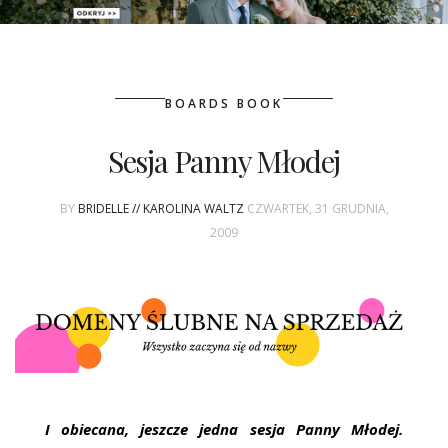
PATRONAT
BOARDS BOOK
SPONSORING
Sesja Panny Młodej
KONKURSY
BY
BRIDELLE // KAROLINA WALTZ
CZWARTEK, 31 GRUDNIA,
KSIĄŻKI BRIDELLE
2009
POLECANE FIRMY
WASZE ŚLUBY
{HOT SEXY BEST}
BRI GROUP
I obiecana, jeszcze jedna sesja Panny Młodej.