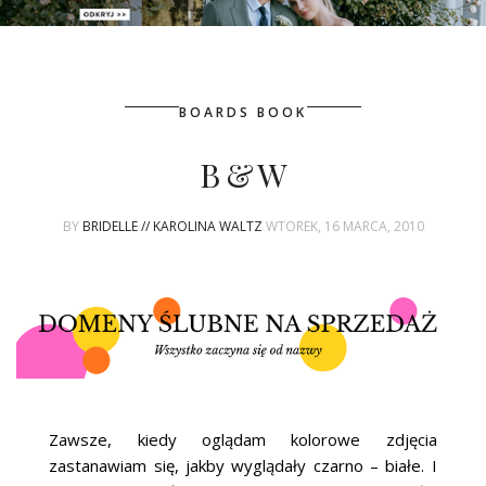
PATRONAT
BOARDS BOOK
SPONSORING
B & W
KONKURSY
BY
BRIDELLE // KAROLINA WALTZ
WTOREK, 16 MARCA, 2010
KSIĄŻKI BRIDELLE
POLECANE FIRMY
WASZE ŚLUBY
{HOT SEXY BEST}
Zawsze, kiedy oglądam kolorowe zdjęcia
BRI GROUP
zastanawiam się, jakby wyglądały czarno – białe. I