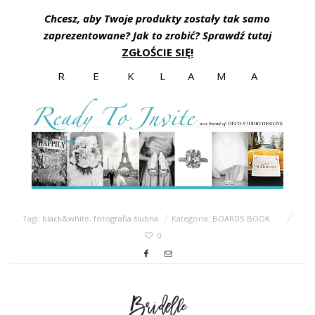
Chcesz, aby Twoje produkty zostały tak samo
zaprezentowane? Jak to zrobić? Sprawdź tutaj
ZGŁOŚCIE SIĘ!
R E K L A M A
Tagi:
black&white
,
fotografia ślubna
Kategoria:
BOARDS BOOK
0