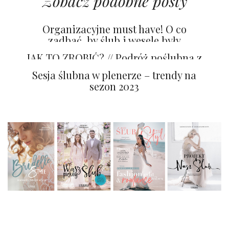
Zobacz podobne posty
Organizacyjne must have! O co
zadbać, by ślub i wesele były
niezapomnianym przeżyciem?
JAK TO ZROBIĆ? // Podróż poślubna z
sesją zdjęciową
Sesja ślubna w plenerze – trendy na
sezon 2023