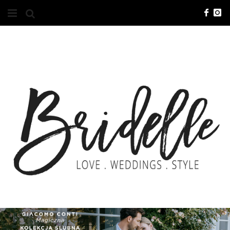
#10YEARSBRI
INFO
O NAS
KONTAKT
REKLAMA
ADVERTISING
BRICREATIVES
ZGŁOSZENIA