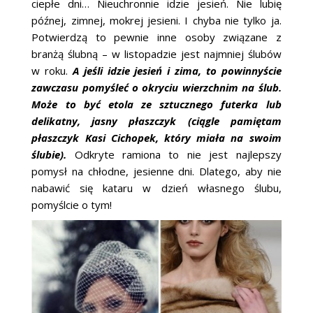
ciepłe dni… Nieuchronnie idzie jesień. Nie lubię
ŚLUBNE STYLE
późnej, zimnej, mokrej jesieni. I chyba nie tylko ja.
Potwierdzą to pewnie inne osoby związane z
MAGAZYNY
branżą ślubną – w listopadzie jest najmniej ślubów
w roku.
A jeśli idzie jesień i zima, to powinnyście
ARCHIWUM
zawczasu pomyśleć o okryciu wierzchnim na ślub.
Może to być etola ze sztucznego futerka lub
delikatny, jasny płaszczyk (ciągle pamiętam
płaszczyk Kasi Cichopek, który miała na swoim
ślubie).
Odkryte ramiona to nie jest najlepszy
pomysł na chłodne, jesienne dni. Dlatego, aby nie
nabawić się kataru w dzień własnego ślubu,
pomyślcie o tym!