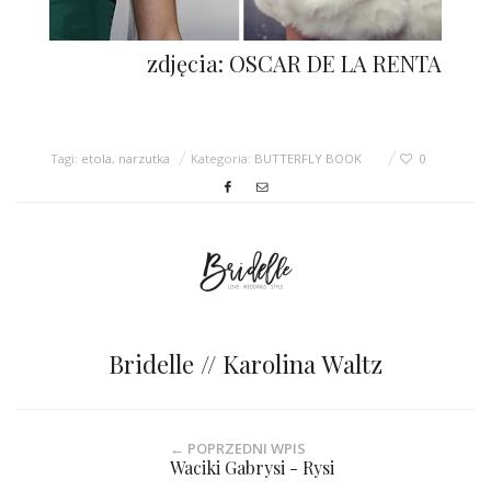
zdjęcia: OSCAR DE LA RENTA
Tagi:
etola
,
narzutka
Kategoria:
BUTTERFLY BOOK
0
Bridelle // Karolina Waltz
← POPRZEDNI WPIS
Waciki Gabrysi - Rysi