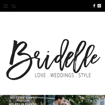
#10YEARSBRI
INFO
O NAS
KONTAKT
REKLAMA
ADVERTISING
BRICREATIVES
ZGŁOSZENIA