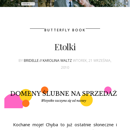
PATRONAT
BUTTERFLY BOOK
SPONSORING
Etolki
KONKURSY
BY
BRIDELLE // KAROLINA WALTZ
WTOREK, 21 WRZEŚNIA,
KSIĄŻKI BRIDELLE
2010
POLECANE FIRMY
WASZE ŚLUBY
{HOT SEXY BEST}
BRI GROUP
Kochane moje! Chyba to już ostatnie słoneczne i