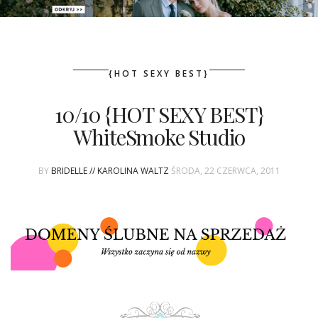
PATRONAT
{HOT SEXY BEST}
SPONSORING
10/10 {HOT SEXY BEST}
KONKURSY
WhiteSmoke Studio
KSIĄŻKI BRIDELLE
BY
BRIDELLE // KAROLINA WALTZ
ŚRODA, 22 CZERWCA, 2011
POLECANE FIRMY
WASZE ŚLUBY
{HOT SEXY BEST}
BRI GROUP