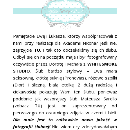
ŚLUBNE STYLE
MAGAZYNY
ARCHIWUM
Pamiętacie Ewę i Łukasza, którzy współpracowali z
nami przy realizacji dla Akademii Nikona? Jeśli nie,
zajrzyjcie
TU
. I tak oto doczekaliśmy się ich ślubu.
Odbył się on na początku maja i był fotografowany
oczywiście przez Dorotę i Michała z
WHITESMOKE
STUDIO
. Ślub bardzo stylowy – Ewa miała
seksowną, krótką suknię (Pronovias), różowe szpilki
(Dior) i śliczną, białą etolkę. Z dużą radością i
ciekawością pokazuję Wam ten ślubu, ponieważ
podobnie jak wczorajszy ślub Mateusza Sarello
(zobacz
TU
) jest on zaprezentowany od
pierwszego do ostatniego zdjęcia w czerni i bieli.
Dla mnie jest to całkowicie nowa jakość w
fotografii ślubnej!
Nie wiem czy zdecydowałabym