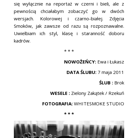
się wyłącznie na reportaż w czerni i bieli, ale z
pewnością chciałabym zobaczyć go w dwóch
wersjach. Kolorowej i czarno-białej. Zdjęcia
Smoków, jak zawsze od razu są rozpoznawalne.
Uwielbiam ich styl, klasę i staranność doboru
kadrów.
* * *
NOWOŻEŃCY:
Ewa i Łukasz
DATA ŚLUBU:
7 maja 2011
ŚLUB :
Brok
WESELE :
Zielony Zakątek / Rzekuń
FOTOGRAFIA:
WHITESMOKE STUDIO
* * *