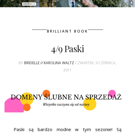
PATRONAT
BRILLIANT BOOK
SPONSORING
4/9 Paski
KONKURSY
BY
BRIDELLE // KAROLINA WALTZ
CZWARTEK, 9 CZERWCA,
KSIĄŻKI BRIDELLE
2011
POLECANE FIRMY
WASZE ŚLUBY
{HOT SEXY BEST}
BRI GROUP
Paski są bardzo modne w tym sezonie! Są