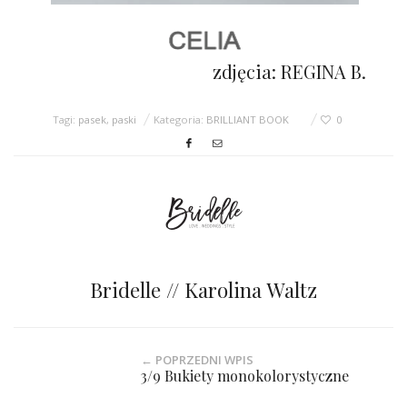
zdjęcia: REGINA B.
Tagi:
pasek
,
paski
Kategoria:
BRILLIANT BOOK
0
Bridelle // Karolina Waltz
← POPRZEDNI WPIS
3/9 Bukiety monokolorystyczne