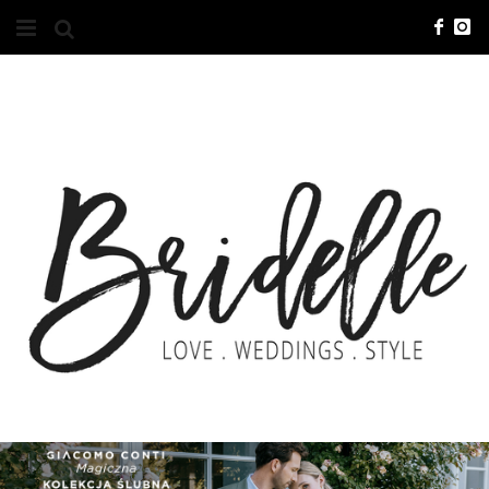
#10YEARSBRI
INFO
O NAS
KONTAKT
REKLAMA
ADVERTISING
BRICREATIVES
ZGŁOSZENIA