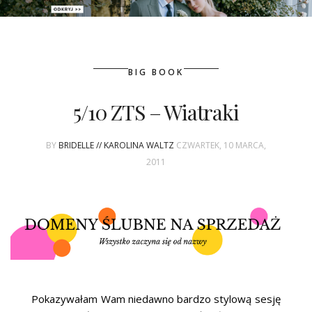
PATRONAT
BIG BOOK
SPONSORING
5/10 ZTS – Wiatraki
KONKURSY
BY
BRIDELLE // KAROLINA WALTZ
CZWARTEK, 10 MARCA,
KSIĄŻKI BRIDELLE
2011
POLECANE FIRMY
WASZE ŚLUBY
{HOT SEXY BEST}
BRI GROUP
Pokazywałam Wam niedawno bardzo stylową sesję