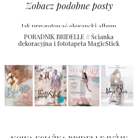
Zobacz podobne posty
Tapety na ścianę z efektem WOW!
Jak przygotować elegancki album
ślubny na prezent?
PORADNIK BRIDELLE // Ścianka
dekoracyjna i fototapeta MagicStick