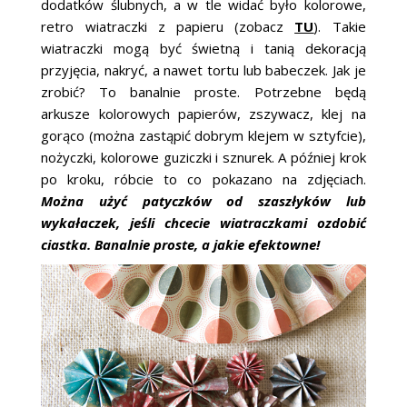
dodatków ślubnych, a w tle widać było kolorowe,
ŚLUBNE STYLE
retro wiatraczki z papieru (zobacz
TU
). Takie
wiatraczki mogą być świetną i tanią dekoracją
MAGAZYNY
przyjęcia, nakryć, a nawet tortu lub babeczek. Jak je
zrobić? To banalnie proste. Potrzebne będą
ARCHIWUM
arkusze kolorowych papierów, zszywacz, klej na
gorąco (można zastąpić dobrym klejem w sztyfcie),
nożyczki, kolorowe guziczki i sznurek. A później krok
po kroku, róbcie to co pokazano na zdjęciach.
Można użyć patyczków od szaszłyków lub
wykałaczek, jeśli chcecie wiatraczkami ozdobić
ciastka. Banalnie proste, a jakie efektowne!