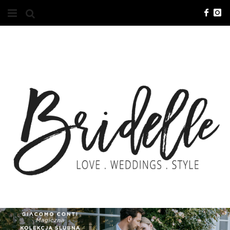
#10YEARSBRI
INFO
O NAS
KONTAKT
REKLAMA
ADVERTISING
BRICREATIVES
ZGŁOSZENIA