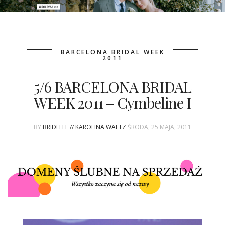
PATRONAT
BARCELONA BRIDAL WEEK
SPONSORING
2011
5/6 BARCELONA BRIDAL
KONKURSY
WEEK 2011 – Cymbeline I
KSIĄŻKI BRIDELLE
BY
BRIDELLE // KAROLINA WALTZ
ŚRODA, 25 MAJA, 2011
POLECANE FIRMY
WASZE ŚLUBY
{HOT SEXY BEST}
BRI GROUP