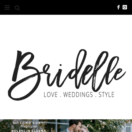
#10YEARSBRI
INFO
O NAS
KONTAKT
REKLAMA
ADVERTISING
BRICREATIVES
ZGŁOSZENIA