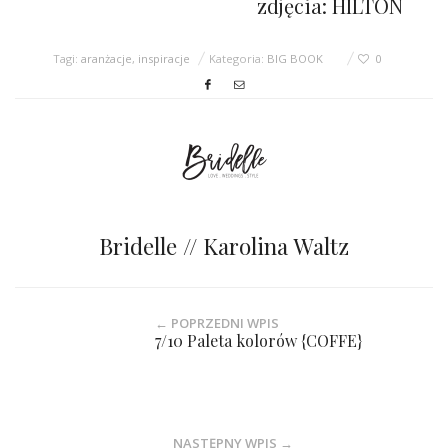
zdjęcia: HILTON
Tagi:
aranżacje
,
inspiracje
Kategoria:
BIG BOOK
0
Bridelle // Karolina Waltz
← POPRZEDNI WPIS
7/10 Paleta kolorów {COFFE}
NASTĘPNY WPIS →