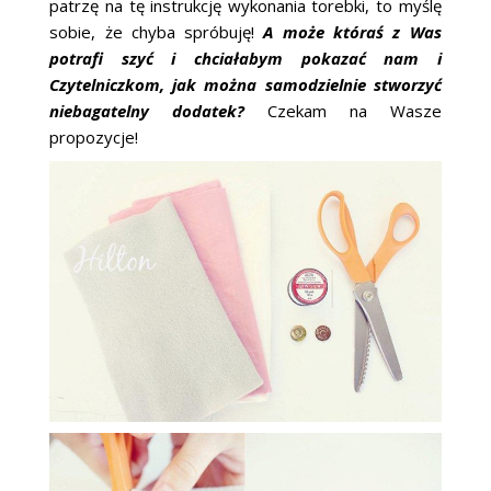
patrzę na tę instrukcję wykonania torebki, to myślę
ŚLUBNE STYLE
sobie, że chyba spróbuję!
A może któraś z Was
potrafi szyć i chciałabym pokazać nam i
MAGAZYNY
Czytelniczkom, jak można samodzielnie stworzyć
niebagatelny dodatek?
Czekam na Wasze
ARCHIWUM
propozycje!