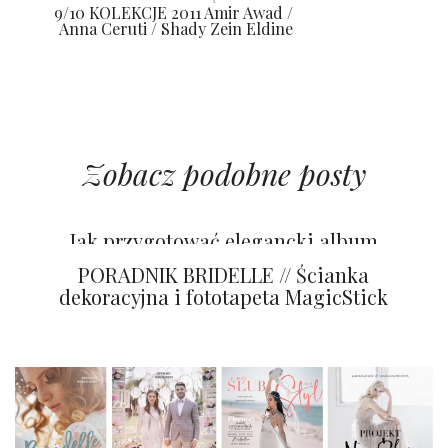
9/10 KOLEKCJE 2011 Amir Awad /
Anna Ceruti / Shady Zein Eldine
Zobacz podobne posty
Tapety na ścianę z efektem WOW!
Jak przygotować elegancki album
ślubny na prezent?
PORADNIK BRIDELLE // Ścianka
dekoracyjna i fototapeta MagicStick