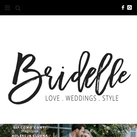
#10YEARSBRI
INFO
O NAS
KONTAKT
REKLAMA
ADVERTISING
BRICREATIVES
ZGŁOSZENIA