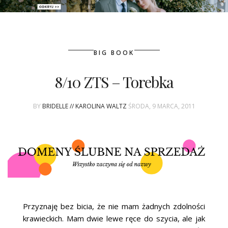
PATRONAT
BIG BOOK
SPONSORING
8/10 ZTS – Torebka
KONKURSY
BY
BRIDELLE // KAROLINA WALTZ
ŚRODA, 9 MARCA, 2011
KSIĄŻKI BRIDELLE
POLECANE FIRMY
WASZE ŚLUBY
{HOT SEXY BEST}
Przyznaję bez bicia, że nie mam żadnych zdolności
BRI GROUP
krawieckich. Mam dwie lewe ręce do szycia, ale jak