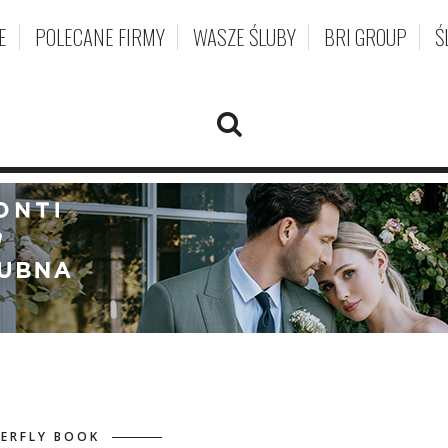
E
POLECANE FIRMY
WASZE ŚLUBY
BRI GROUP
Ś
ERFLY BOOK