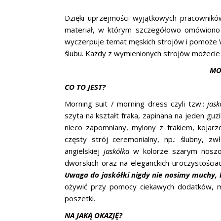
Dzięki uprzejmości wyjątkowych pracownik
materiał, w którym szczegółowo omówiono 
wyczerpuje temat męskich strojów i pomoże 
ślubu. Każdy z wymienionych strojów możeci
MO
CO TO JEST?
Morning suit / morning dress czyli tzw.:
jask
szyta na kształt fraka, zapinana na jeden gu
nieco zapomniany, mylony z frakiem, kojar
częsty strój ceremonialny, np.: ślubny, zw
angielskiej
jaskółka
w kolorze szarym noszon
dworskich oraz na eleganckich uroczystościac
Uwaga do jaskółki nigdy nie nosimy muchy, 
ożywić przy pomocy ciekawych dodatków, mo
poszetki.
NA JAKĄ OKAZJĘ?