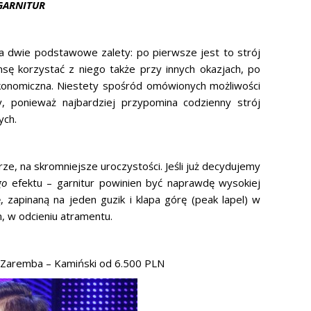
GARNITUR
ma dwie podstawowe zalety: po pierwsze jest to strój
sę korzystać z niego także przy innych okazjach, po
ekonomiczna. Niestety spośród omówionych możliwości
y, ponieważ najbardziej przypomina codzienny strój
ych.
ze, na skromniejsze uroczystości. Jeśli już decydujemy
go
efektu – garnitur powinien być naprawdę wysokiej
 zapinaną na jeden guzik i klapa górę (peak lapel) w
 w odcieniu atramentu.
i Zaremba – Kamiński od 6.500 PLN