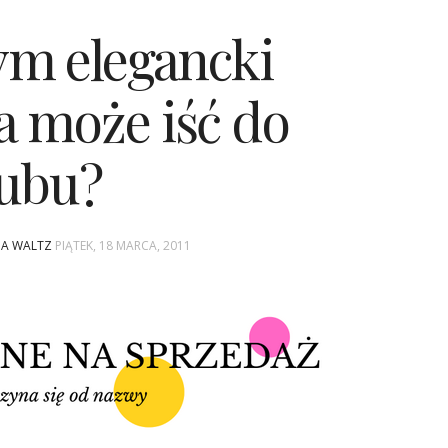
ym elegancki
 może iść do
lubu?
INA WALTZ
PIĄTEK, 18 MARCA, 2011