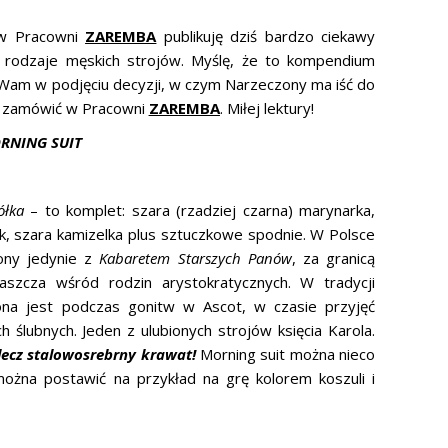
ów Pracowni
ZAREMBA
publikuję dziś bardzo ciekawy
rodzaje męskich strojów. Myślę, że to kompendium
Wam w podjęciu decyzji, w czym Narzeczony ma iść do
e zamówić w Pracowni
ZAREMBA
. Miłej lektury!
RNING SUIT
ółka
– to komplet: szara (rzadziej czarna) marynarka,
zik, szara kamizelka plus sztuczkowe spodnie. W Polsce
zony jedynie z
Kabaretem Starszych Panów
, za granicą
łaszcza wśród rodzin arystokratycznych. W tradycji
a jest podczas gonitw w Ascot, w czasie przyjęć
h ślubnych. Jeden z ulubionych strojów księcia Karola.
lecz stalowosrebrny krawat!
Morning suit można nieco
żna postawić na przykład na grę kolorem koszuli i