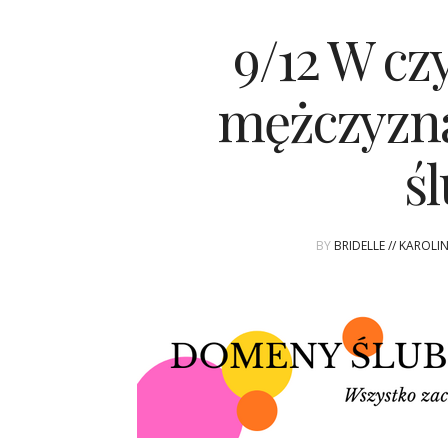
9/12 W cz
mężczyzna
ś
BY
BRIDELLE // KAROL