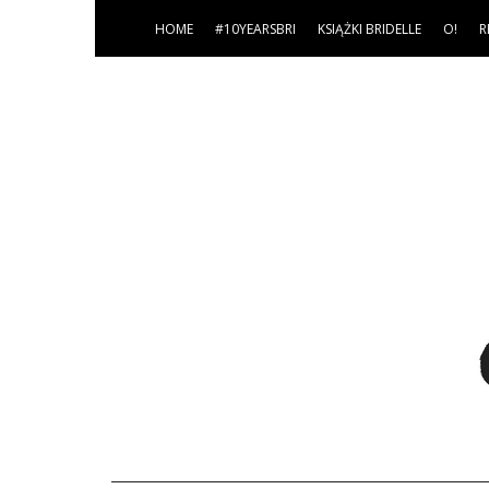
HOME
#10YEARSBRI
KSIĄŻKI BRIDELLE
O!
R