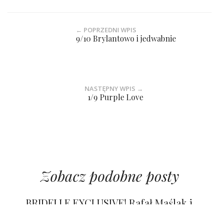
← POPRZEDNI WPIS
9/10 Brylantowo i jedwabnie
NASTĘPNY WPIS →
1/9 Purple Love
Zobacz podobne posty
BRIDELLE EXCLUSIVE! Rafał Maślak i
Kamila Nicpoń powiedzieli TAK!