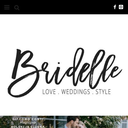
#10YEARSBRI
INFO
O NAS
KONTAKT
REKLAMA
ADVERTISING
BRICREATIVES
ZGŁOSZENIA