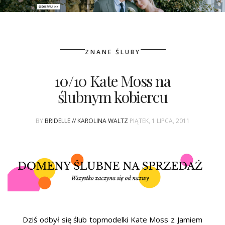
PATRONAT
ZNANE ŚLUBY
SPONSORING
10/10 Kate Moss na
KONKURSY
ślubnym kobiercu
KSIĄŻKI BRIDELLE
BY
BRIDELLE // KAROLINA WALTZ
PIĄTEK, 1 LIPCA, 2011
POLECANE FIRMY
WASZE ŚLUBY
{HOT SEXY BEST}
BRI GROUP
Dziś odbył się ślub topmodelki Kate Moss z Jamiem