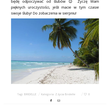
będę odpoczywać od ślubów 😉 Życzę Wam
ŚLUBNE STYLE
pięknych uroczystości, jeśli macie w tym czasie
swoje śluby! Do zobaczenia w sierpniu!
MAGAZYNY
ARCHIWUM
Tagi:
BRIDELLE
Kategoria:
Z życia Bridelle
0