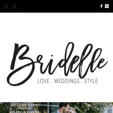
#10YEARSBRI
INFO
O NAS
KONTAKT
REKLAMA
ADVERTISING
BRICREATIVES
ZGŁOSZENIA