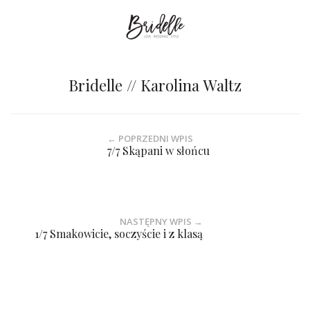
Bridelle // Karolina Waltz
← POPRZEDNI WPIS
7/7 Skąpani w słońcu
NASTĘPNY WPIS →
1/7 Smakowicie, soczyście i z klasą