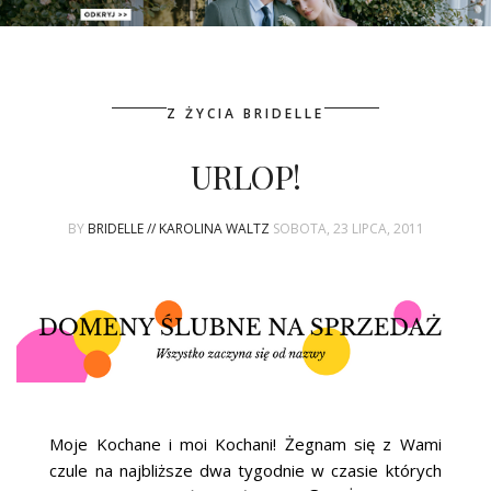
PATRONAT
Z ŻYCIA BRIDELLE
SPONSORING
URLOP!
KONKURSY
BY
BRIDELLE // KAROLINA WALTZ
SOBOTA, 23 LIPCA, 2011
KSIĄŻKI BRIDELLE
POLECANE FIRMY
WASZE ŚLUBY
{HOT SEXY BEST}
Moje Kochane i moi Kochani! Żegnam się z Wami
BRI GROUP
czule na najbliższe dwa tygodnie w czasie których