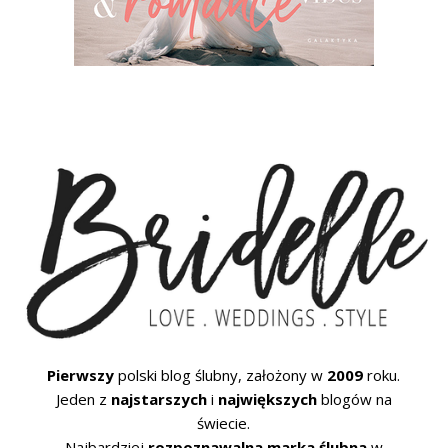
Pierwszy
polski blog ślubny, założony w
2009
roku.
Jeden z
najstarszych
i
największych
blogów na
świecie.
Najbardziej
rozpoznawalna marka ślubna
w