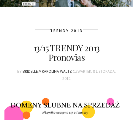
PATRONAT
TRENDY 2013
SPONSORING
13/15 TRENDY 2013
KONKURSY
Pronovias
KSIĄŻKI BRIDELLE
BY
BRIDELLE // KAROLINA WALTZ
CZWARTEK, 8 LISTOPADA,
POLECANE FIRMY
2012
WASZE ŚLUBY
{HOT SEXY BEST}
BRI GROUP