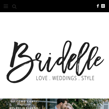
#10YEARSBRI
INFO
O NAS
KONTAKT
REKLAMA
ADVERTISING
BRICREATIVES
ZGŁOSZENIA