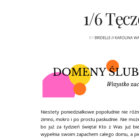
1/6 Tęc
BY
BRIDELLE // KAROLINA W
Niestety poniedziałkowe popołudnie nie różn
zimno, mokro i po prostu paskudnie. Nie mo
bo już za tydzień święta! Kto z Was już bi
wypełnia swoim zapachem całego domu, a pier