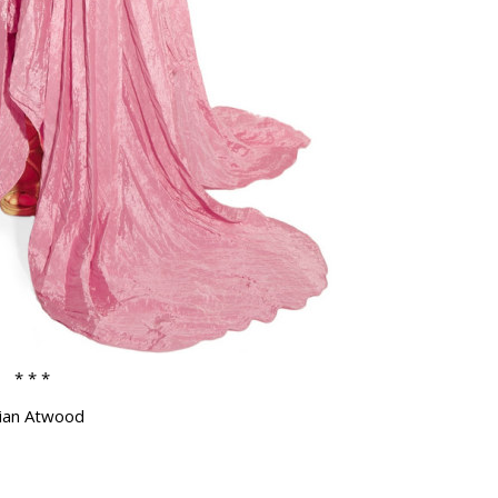
* * *
ian Atwood