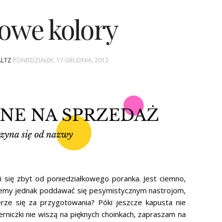
zowe kolory
ALTZ
PONIEDZIAŁEK, 17 GRUDNIA, 2012
i się zbyt od poniedziałkowego poranka. Jest ciemno,
żemy jednak poddawać się pesymistycznym nastrojom,
erze się za przygotowania? Póki jeszcze kapusta nie
niczki nie wiszą na pięknych choinkach, zapraszam na