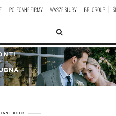
E
POLECANE FIRMY
WASZE ŚLUBY
BRI GROUP
Ś
LIANT BOOK