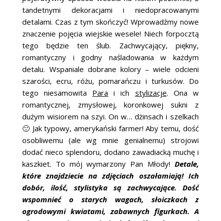
ŚLUBNE STYLE
tandetnymi dekoracjami i niedopracowanymi
detalami. Czas z tym skończyć! Wprowadźmy nowe
MAGAZYNY
znaczenie pojęcia wiejskie wesele! Niech forpocztą
tego będzie ten ślub. Zachwycający, piękny,
ARCHIWUM
romantyczny i godny naśladowania w każdym
detalu. Wspaniale dobrane kolory – wiele odcieni
szarości, ecru, różu, pomarańczu i turkusów. Do
tego niesamowita
Para
i ich
stylizacje
. Ona w
romantycznej, zmysłowej, koronkowej sukni z
dużym wisiorem na szyi. On w… dżinsach i szelkach
🙂 Jak typowy, amerykański farmer! Aby temu, dość
osobliwemu (ale wg mnie genialnemu) strojowi
dodać nieco splendoru, dodano zawadiacką muchę i
kaszkiet. To mój wymarzony Pan Młody!
Detale,
które znajdziecie na zdjęciach oszałamiają! Ich
dobór, ilość, stylistyka są zachwycające. Dość
wspomnieć o starych wagach, słoiczkach z
ogrodowymi kwiatami, zabawnych figurkach. A