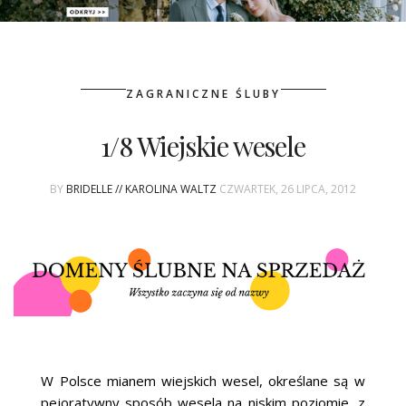
PATRONAT
ZAGRANICZNE ŚLUBY
SPONSORING
1/8 Wiejskie wesele
KONKURSY
BY
BRIDELLE // KAROLINA WALTZ
CZWARTEK, 26 LIPCA, 2012
KSIĄŻKI BRIDELLE
POLECANE FIRMY
WASZE ŚLUBY
{HOT SEXY BEST}
BRI GROUP
W Polsce mianem wiejskich wesel, określane są w
pejoratywny sposób wesela na niskim poziomie, z