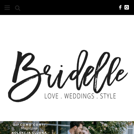
#10YEARSBRI
INFO
O NAS
KONTAKT
REKLAMA
ADVERTISING
BRICREATIVES
ZGŁOSZENIA