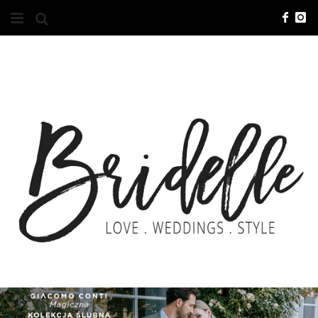
#10YEARSBRI
INFO
O NAS
KONTAKT
REKLAMA
ADVERTISING
BRICREATIVES
ZGŁOSZENIA