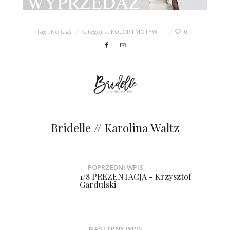
Tagi: No tags
Kategoria:
KOLOR I MOTYW
0
Bridelle // Karolina Waltz
← POPRZEDNI WPIS
1/8 PREZENTACJA - Krzysztof
Gardulski
NASTĘPNY WPIS →