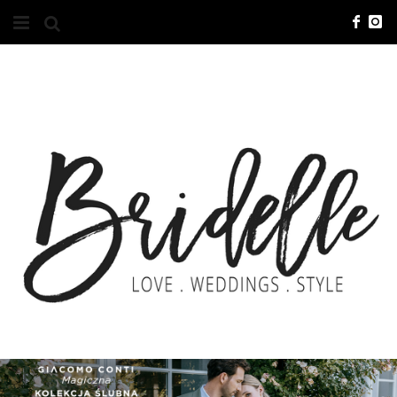
#10YEARSBRI
INFO
O NAS
KONTAKT
REKLAMA
ADVERTISING
BRICREATIVES
ZGŁOSZENIA