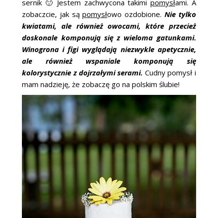
sernik 🙂 Jestem zachwycona takimi
pomysł
ami. A
ŚLUBNE STYLE
zobaczcie, jak są
pomysł
owo ozdobione.
Nie tylko
kwiatami, ale również owocami, które przecież
MAGAZYNY
doskonale komponują się z wieloma gatunkami.
Winogrona i figi wyglądają niezwykle apetycznie,
ARCHIWUM
ale również wspaniale komponują się
kolorystycznie z dojrzałymi serami.
Cudny pomysł i
mam nadzieję, że zobaczę go na polskim ślubie!