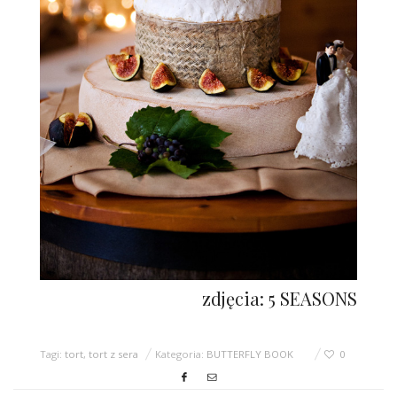
zdjęcia: 5 SEASONS
Tagi:
tort
,
tort z sera
Kategoria:
BUTTERFLY BOOK
0