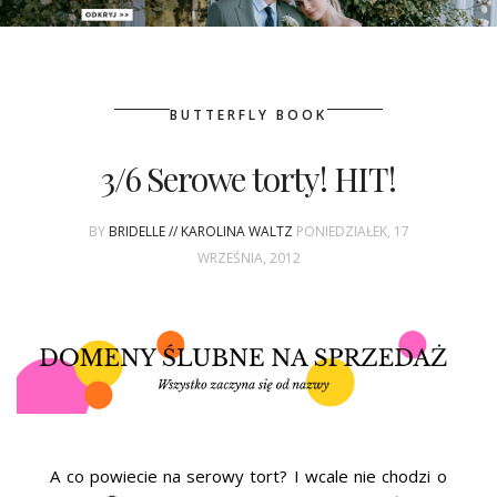
PATRONAT
BUTTERFLY BOOK
SPONSORING
3/6 Serowe torty! HIT!
KONKURSY
BY
BRIDELLE // KAROLINA WALTZ
PONIEDZIAŁEK, 17
KSIĄŻKI BRIDELLE
WRZEŚNIA, 2012
POLECANE FIRMY
WASZE ŚLUBY
{HOT SEXY BEST}
BRI GROUP
A co powiecie na serowy tort? I wcale nie chodzi o