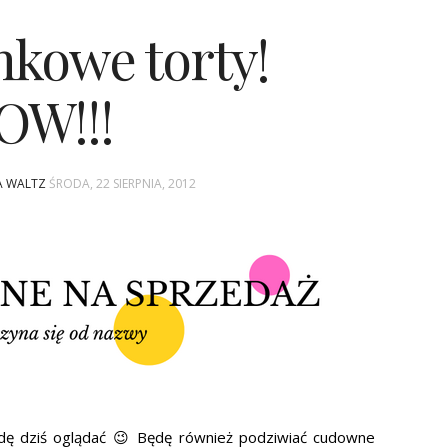
nkowe torty!
OW!!!
NA WALTZ
ŚRODA, 22 SIERPNIA, 2012
ędę dziś oglądać 😉 Będę również podziwiać cudowne