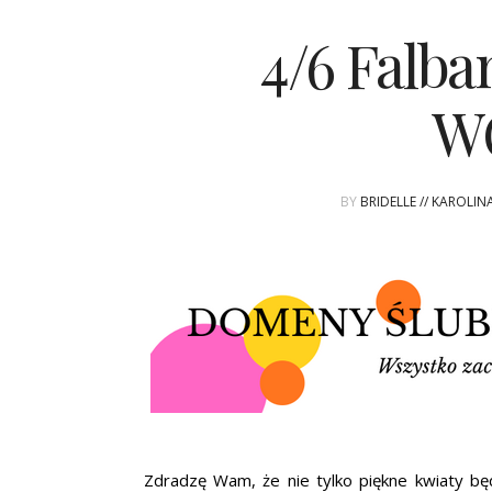
4/6 Falba
W
BY
BRIDELLE // KAROLI
Zdradzę Wam, że nie tylko piękne kwiaty b