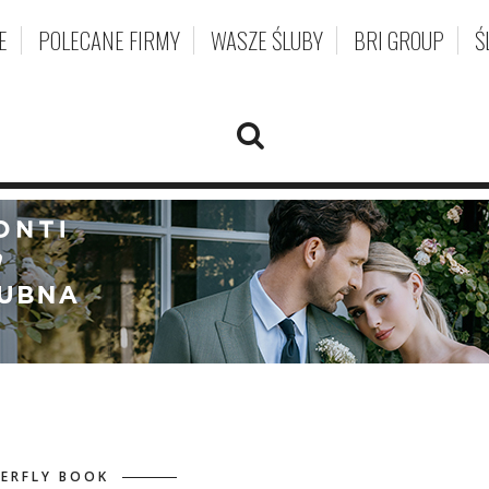
E
POLECANE FIRMY
WASZE ŚLUBY
BRI GROUP
Ś
ERFLY BOOK