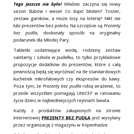
ŚLUBNE STYLE
Tego jeszcze nie było!
Właśnie zaczyna się nowy
sezon ślubów i wesel. Co kupić bliskim? Toster,
MAGAZYNY
zestaw garnków, a może losy na loterię? Nikt nie
lubi prezentów bez polotu. Na szczęście są
Prezenty
ARCHIWUM
bez pudła
, doskonały sposób na oryginalny
podarunek dla Młodej Pary.
Tabletki uzdatniające wodę, rodzinny zestaw
sanitarny i szkoła w pudełku, to tylko przykładowe
propozycje dodatków do prezentów, które z całą
pewnością będą się wyróżniać na tle standardowych
kuchenek mikrofalowych czy ekspresów do kawy.
Poza tym, że
Prezenty bez pudła
robią wrażenie, to
przede wszystkim pomagają UNICEF w ratowaniu
życia dzieci w najbiedniejszych rejonach świata.
Każdy z produktów zakupionych na stronie
internetowej
PREZENTY BEZ PUDŁA
jest wysyłany
przez organizację z magazynu w Kopenhadze