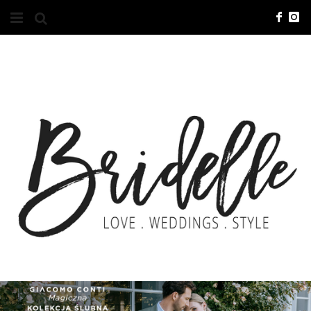
#10YEARSBRI
INFO
O NAS
KONTAKT
REKLAMA
ADVERTISING
BRICREATIVES
ZGŁOSZENIA