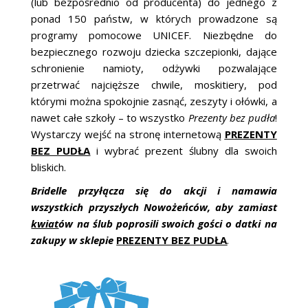
(lub bezpośrednio od producenta) do jednego z
ponad 150 państw, w których prowadzone są
programy pomocowe UNICEF. Niezbędne do
bezpiecznego rozwoju dziecka szczepionki, dające
schronienie namioty, odżywki pozwalające
przetrwać najcięższe chwile, moskitiery, pod
którymi można spokojnie zasnąć, zeszyty i ołówki, a
nawet całe szkoły – to wszystko
Prezenty bez pudła
!
Wystarczy wejść na stronę internetową
PREZENTY
BEZ PUDŁA
i wybrać prezent ślubny dla swoich
bliskich.
Bridelle przyłącza się do akcji i namawia
wszystkich przyszłych Nowożeńców, aby zamiast
kwiat
ów na ślub poprosili swoich gości o datki na
zakupy w sklepie
PREZENTY BEZ PUDŁA
.