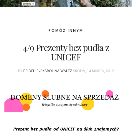
PATRONAT
POMÓŻ INNYM
SPONSORING
4/9 Prezenty bez pudła z
KONKURSY
UNICEF
KSIĄŻKI BRIDELLE
BY
BRIDELLE // KAROLINA WALTZ
ŚRODA, 14 MARCA, 2012
POLECANE FIRMY
WASZE ŚLUBY
{HOT SEXY BEST}
BRI GROUP
Prezent bez pudła od UNICEF na ślub znajomych?