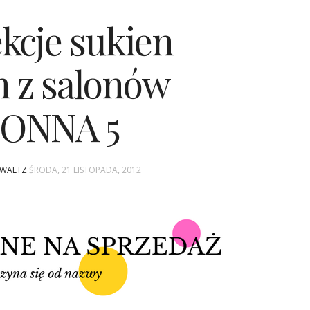
ekcje sukien
h z salonów
ONNA 5
A WALTZ
ŚRODA, 21 LISTOPADA, 2012