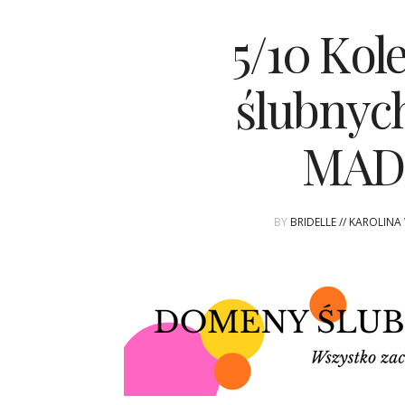
5/10 Kol
ślubnyc
MAD
BY
BRIDELLE // KAROLIN