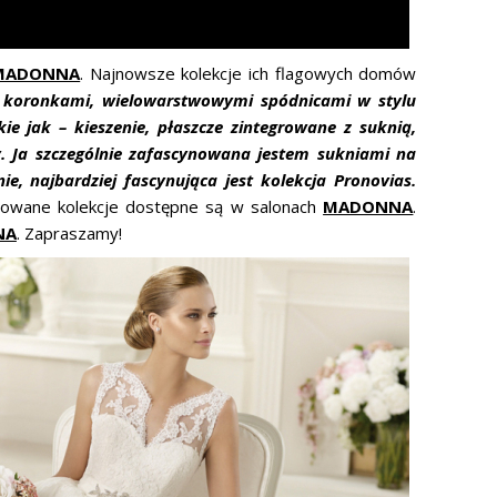
MADONNA
. Najnowsze kolekcje ich flagowych domów
ą koronkami, wielowarstwowymi spódnicami w stylu
e jak – kieszenie, płaszcze zintegrowane z suknią,
. Ja szczególnie zafascynowana jestem sukniami na
e, najbardziej fascynująca jest kolekcja Pronovias.
towane kolekcje dostępne są w salonach
MADONNA
.
NA
. Zapraszamy!