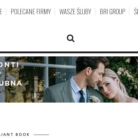
E
POLECANE FIRMY
WASZE ŚLUBY
BRI GROUP
Ś
LIANT BOOK