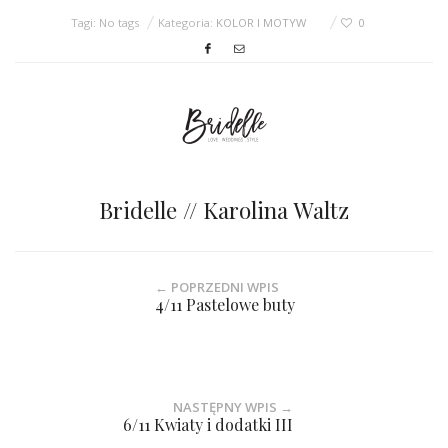
Tagi: No tags
Kategoria:
KOLOR I MOTYW
0
Bridelle // Karolina Waltz
← POPRZEDNI WPIS
4/11 Pastelowe buty
NASTĘPNY WPIS →
6/11 Kwiaty i dodatki III