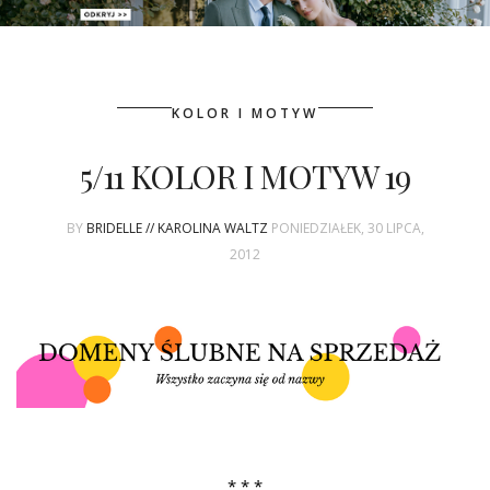
PATRONAT
KOLOR I MOTYW
SPONSORING
5/11 KOLOR I MOTYW 19
KONKURSY
BY
BRIDELLE // KAROLINA WALTZ
PONIEDZIAŁEK, 30 LIPCA,
KSIĄŻKI BRIDELLE
2012
POLECANE FIRMY
WASZE ŚLUBY
{HOT SEXY BEST}
BRI GROUP
* * *