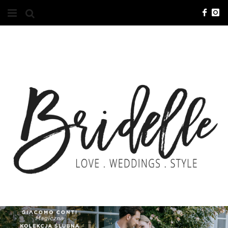
#10YEARSBRI
INFO
O NAS
KONTAKT
REKLAMA
ADVERTISING
BRICREATIVES
ZGŁOSZENIA