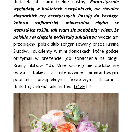
dodatek lub samodzielne rośliny.
Fantastycznie
ŚLUBNE STYLE
wyglądają w bukietach rustykalnych, ale również
eleganckich czy ascetycznych. Pasują do każdego
MAGAZYNY
koloru! Najbardziej uniwersalne chyba ze
wszystkich roślin. Jak Wam się podobają? Wiem, że
ARCHIWUM
polskie PM chętnie wybierają sukulenty!
Widziałam
przepiękny, polski ślub zorganizowany przez Krainę
Ślubów, i sukulenty w mini doniczkach, które goście
otrzymali w prezencie (do zobaczenia na blogu
Krainy Ślubów
TU
). Mnie szczególnie podoba się
ostatni bukiet z intensywnie amarantowymi
peoniami, przepięknymi fioletowymi lilakami i
delikatną zielenią sukulentów.
LOVE
IT!