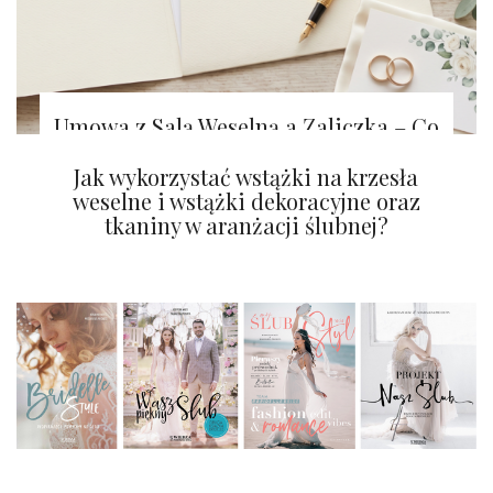
Umowa z Salą Weselną a Zaliczka – Co
Warto Wiedzieć?
Tapety na ścianę z efektem WOW!
Jak wykorzystać wstążki na krzesła
weselne i wstążki dekoracyjne oraz
tkaniny w aranżacji ślubnej?