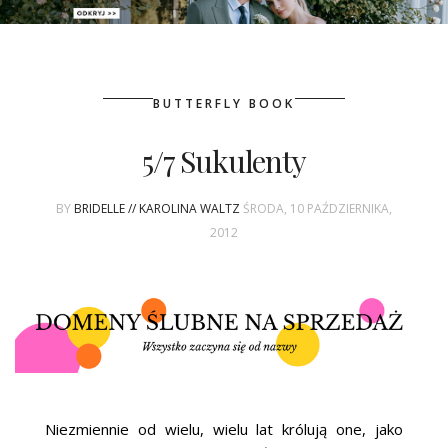
PATRONAT
BUTTERFLY BOOK
SPONSORING
5/7 Sukulenty
KONKURSY
BY
BRIDELLE // KAROLINA WALTZ
ŚRODA, 10 PAŹDZIERNIKA,
KSIĄŻKI BRIDELLE
2012
POLECANE FIRMY
WASZE ŚLUBY
{HOT SEXY BEST}
BRI GROUP
Niezmiennie od wielu, wielu lat królują one, jako