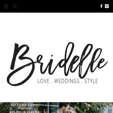
#10YEARSBRI
INFO
O NAS
KONTAKT
REKLAMA
ADVERTISING
BRICREATIVES
ZGŁOSZENIA