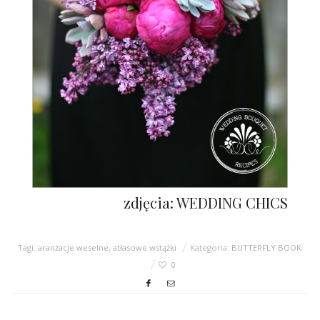
zdjęcia: WEDDING CHICS
Tagi:
aranżacje weselne
,
atłasowe wstążki
Kategoria:
BUTTERFLY BOOK
0