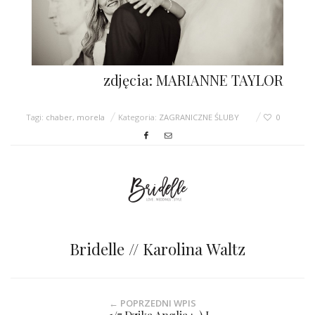
zdjęcia: MARIANNE TAYLOR
Tagi:
chaber
,
morela
Kategoria:
ZAGRANICZNE ŚLUBY
0
Bridelle // Karolina Waltz
← POPRZEDNI WPIS