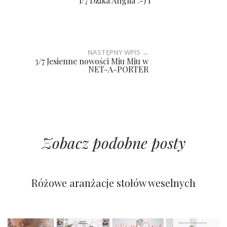
1/7 Dzika Anglia :-) I
NASTĘPNY WPIS →
3/7 Jesienne nowości Miu Miu w
NET-A-PORTER
Zobacz podobne posty
Kolorowy ślub na pustyni
Pastelowy i wiosenny ślub
Różowe aranżacje stołów weselnych