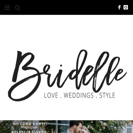
#10YEARSBRI
INFO
O NAS
KONTAKT
REKLAMA
ADVERTISING
BRICREATIVES
ZGŁOSZENIA