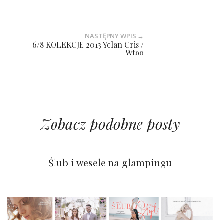
NASTĘPNY WPIS →
6/8 KOLEKCJE 2013 Yolan Cris /
Wtoo
Zobacz podobne posty
Pastelowy i wiosenny ślub
WOW! Zielono i pustynnie
Ślub i wesele na glampingu