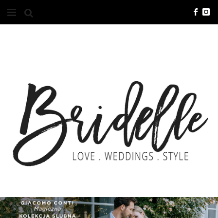
#10YEARSBRI
INFO
O NAS
KONTAKT
REKLAMA
ADVERTISING
BRICREATIVES
ZGŁOSZENIA