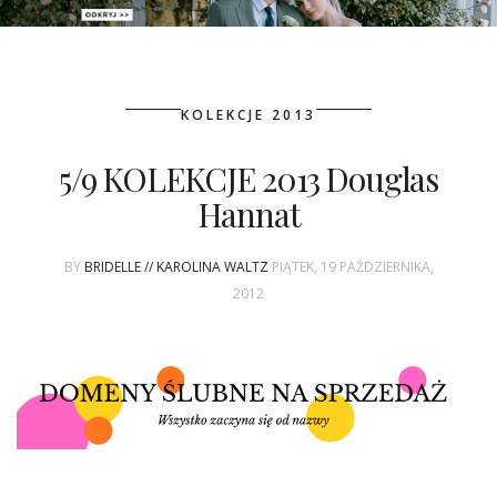
PATRONAT
KOLEKCJE 2013
SPONSORING
5/9 KOLEKCJE 2013 Douglas
KONKURSY
Hannat
KSIĄŻKI BRIDELLE
BY
BRIDELLE // KAROLINA WALTZ
PIĄTEK, 19 PAŹDZIERNIKA,
POLECANE FIRMY
2012
WASZE ŚLUBY
{HOT SEXY BEST}
BRI GROUP