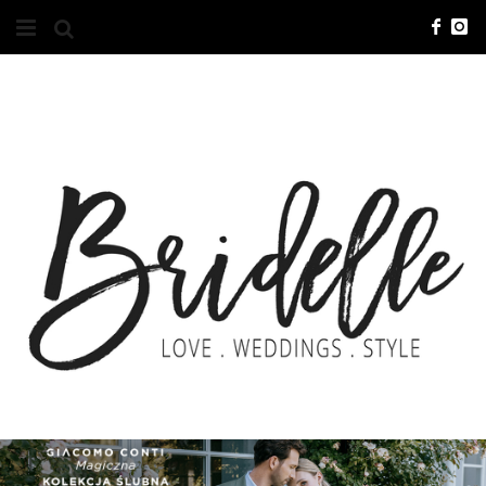
#10YEARSBRI
INFO
O NAS
KONTAKT
REKLAMA
ADVERTISING
BRICREATIVES
ZGŁOSZENIA