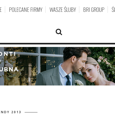
E
POLECANE FIRMY
WASZE ŚLUBY
BRI GROUP
Ś
ENDY 2013