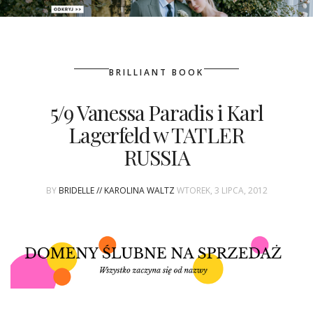
PATRONAT
BRILLIANT BOOK
SPONSORING
5/9 Vanessa Paradis i Karl
KONKURSY
Lagerfeld w TATLER
KSIĄŻKI BRIDELLE
RUSSIA
POLECANE FIRMY
BY
BRIDELLE // KAROLINA WALTZ
WTOREK, 3 LIPCA, 2012
WASZE ŚLUBY
{HOT SEXY BEST}
BRI GROUP