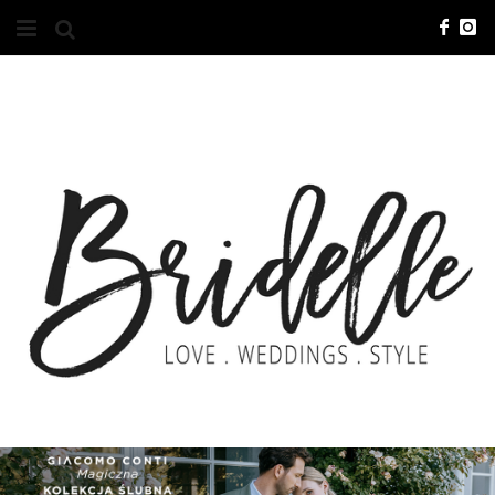
#10YEARSBRI
INFO
O NAS
KONTAKT
REKLAMA
ADVERTISING
BRICREATIVES
ZGŁOSZENIA