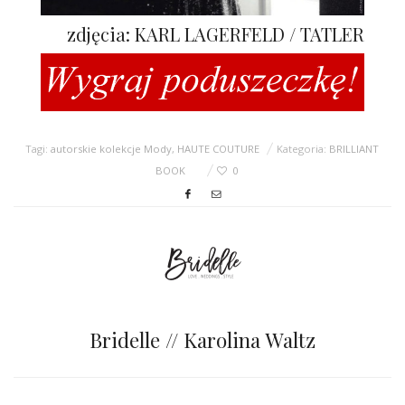
zdjęcia: KARL LAGERFELD / TATLER
Tagi:
autorskie kolekcje Mody
,
HAUTE COUTURE
Kategoria:
BRILLIANT
BOOK
0
Bridelle // Karolina Waltz