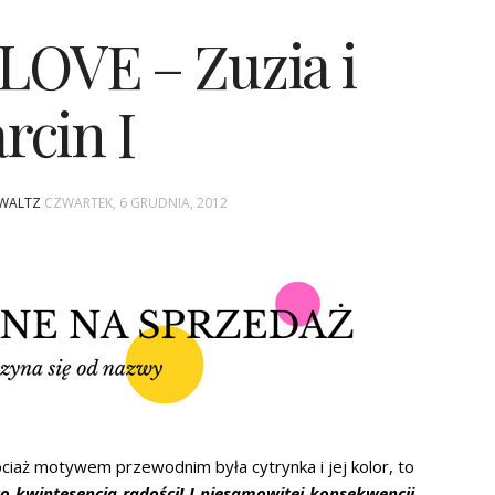
LOVE – Zuzia i
rcin I
 WALTZ
CZWARTEK, 6 GRUDNIA, 2012
hociaż motywem przewodnim była cytrynka i jej kolor, to
to kwintesencja radości! I niesamowitej konsekwencji