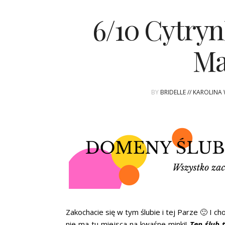
6/10 Cytryn
Ma
BY
BRIDELLE // KAROLINA
Zakochacie się w tym ślubie i tej Parze 🙂 I c
nie ma tu miejsca na kwaśne minki!
Ten ślub 