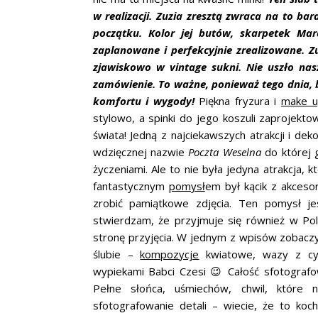
w realizacji. Zuzia zresztą zwraca na to ba
początku. Kolor jej butów, skarpetek Marc
zaplanowane i perfekcyjnie zrealizowane. Zu
zjawiskowo w vintage sukni. Nie uszło na
zamówienie. To ważne, ponieważ tego dnia,
komfortu i wygody!
Piękna fryzura i
make u
stylowo, a spinki do jego koszuli zaprojekt
świata! Jedną z najciekawszych atrakcji i d
wdzięcznej nazwie
Poczta Weselna
do której 
życzeniami. Ale to nie była jedyna atrakcja, 
fantastycznym
pomysł
em był kącik z akcesor
zrobić pamiątkowe zdjęcia. Ten pomysł j
stwierdzam, że przyjmuje się również w Po
stronę przyjęcia. W jednym z wpisów zobaczyc
ślubie –
kompozycje
kwiatowe, wazy z cyt
wypiekami Babci Czesi 😉 Całość sfotografow
Pełne słońca, uśmiechów, chwil, które
sfotografowanie detali – wiecie, że to koc