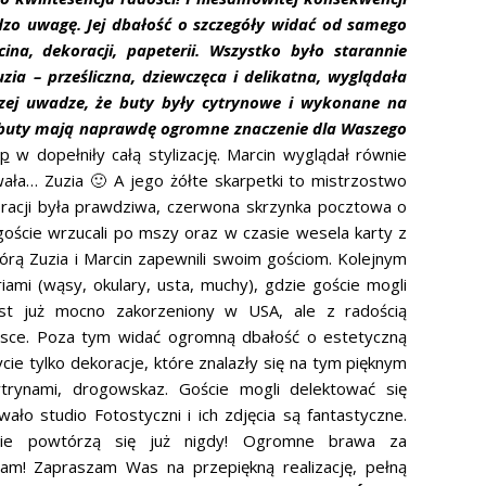
rdzo uwagę. Jej dbałość o szczegóły widać od samego
ina, dekoracji, papeterii. Wszystko było starannie
zia – prześliczna, dziewczęca i delikatna, wyglądała
szej uwadze, że buty były cytrynowe i wykonane na
 buty mają naprawdę ogromne znaczenie dla Waszego
p
w dopełniły całą stylizację. Marcin wyglądał równie
owała… Zuzia 🙂 A jego żółte skarpetki to mistrzostwo
ekoracji była prawdziwa, czerwona skrzynka pocztowa o
goście wrzucali po mszy oraz w czasie wesela karty z
którą Zuzia i Marcin zapewnili swoim gościom. Kolejnym
iami (wąsy, okulary, usta, muchy), gdzie goście mogli
est już mocno zakorzeniony w USA, ale z radością
lsce. Poza tym widać ogromną dbałość o estetyczną
ie tylko dekoracje, które znalazły się na tym pięknym
rynami, drogowskaz. Goście mogli delektować się
ało studio Fotostyczni i ich zdjęcia są fantastyczne.
 nie powtórzą się już nigdy! Ogromne brawa za
ham! Zapraszam Was na przepiękną realizację, pełną