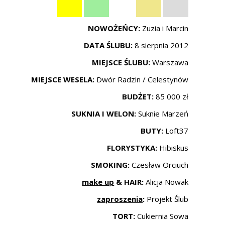
NOWOŻEŃCY:
Zuzia i Marcin
DATA ŚLUBU:
8 sierpnia 2012
MIEJSCE ŚLUBU:
Warszawa
MIEJSCE WESELA:
Dwór Radzin / Celestynów
BUDŻET:
85 000 zł
SUKNIA I WELON:
Suknie Marzeń
BUTY:
Loft37
FLORYSTYKA:
Hibiskus
SMOKING:
Czesław Orciuch
make up
& HAIR:
Alicja Nowak
zaproszenia
:
Projekt Ślub
TORT:
Cukiernia Sowa