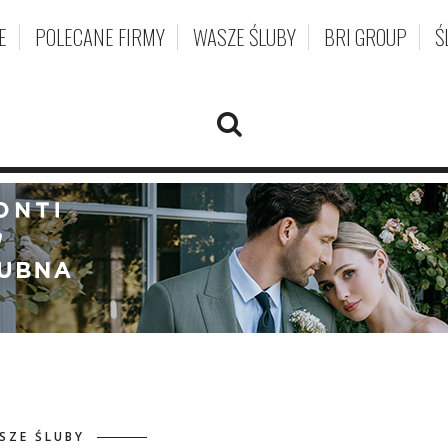
E
POLECANE FIRMY
WASZE ŚLUBY
BRI GROUP
Ś
SZE ŚLUBY