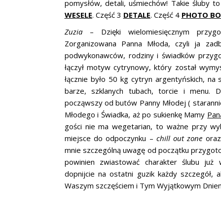
pomysłów, detali, uśmiechów! Takie śluby to
WESELE
. Część 3
DETALE
. Część 4
PHOTO B
Zuzia
– Dzięki wielomiesięcznym przyg
Zorganizowana Panna Młoda, czyli ja zad
podwykonawców, rodziny i świadków przygo
łączył motyw cytrynowy, który został wymyś
łącznie było 50 kg cytryn argentyńskich, na 
barze, szklanych tubach, torcie i menu. De
począwszy od butów Panny Młodej ( starannie
Młodego i Świadka, aż po sukienkę Mamy
Pan
gości nie ma wegetarian, to ważne przy wy
miejsce do odpoczynku –
chill out zone
oraz
mnie szczególną uwagę od początku przygotow
powinien zwiastować charakter ślubu już 
dopnijcie na ostatni guzik każdy szczegół, 
Waszym szczęściem i Tym Wyjątkowym Dniem 