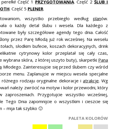
 perełki! Część 1
PRZYGOTOWANIA
. Część 2
ŚLUB I
OOTH
. Część 5
PLENER
.
otowaniom, wszystko przebiegło według
plan
ów.
bała o każdy detal ślubu i wesela. Dla każdego z
towane były szczegółowe agendy tego dnia. Całość
lony przez Parę Młodą już rok wcześniej. Na weselu
stołach, słodkim bufecie, koszach dekoracyjnych, drink
likatnie cytrynowy kolor przeplatał się cały czas,
 wybrana skóra, z której uszyto buty), skarpetki
Pana
a
Młodego. Zainteresujcie się przed ślubem czy wśród
borze menu. Zaplanujcie w miejscu wesela specjalne
 różnego rodzaju oryginalne dekoracje i
atrakcje
. Wg
ań należy zwrócić na motyw i kolor przewodni, który
w zaproszeniach. Przygotujcie wszystko wcześniej,
ale Tego Dnia zapomnijcie o wszystkim i cieszcie się
– mija tak szybko 🙂
PALETA KOLORÓW