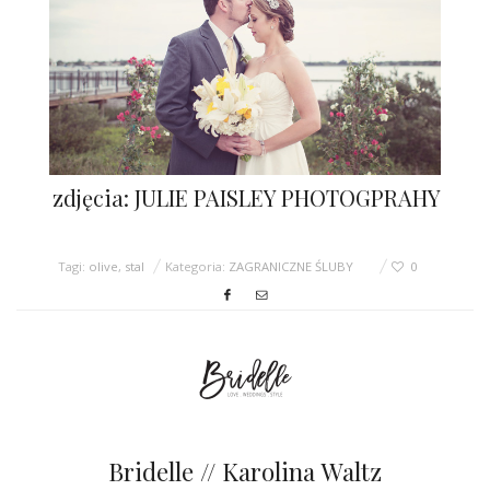
zdjęcia: JULIE PAISLEY PHOTOGPRAHY
Tagi:
olive
,
stal
Kategoria:
ZAGRANICZNE ŚLUBY
0
Bridelle // Karolina Waltz