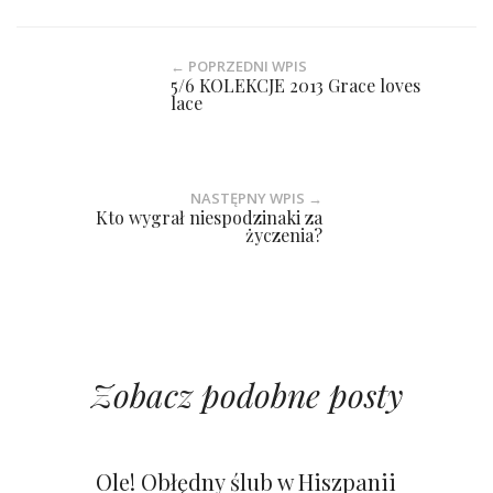
← POPRZEDNI WPIS
5/6 KOLEKCJE 2013 Grace loves
lace
NASTĘPNY WPIS →
Kto wygrał niespodzinaki za
życzenia?
Zobacz podobne posty
Kolorowy ślub na pustyni
WOW! Zielono i pustynnie
Ole! Obłędny ślub w Hiszpanii