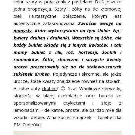
kolor szary w połączeniu z pastelami. Dziś jeszcze
ŚLUBNE STYLE
jedna propozycja. Szary i żółty na tle kremowej
bieli. Fantastyczne połączenie, którym jest
MAGAZYNY
autentycznie zafascynowana.
Zwróćcie uwagę na
pomysł
y, które wykorzystano na tym ślubie. Np.:
ARCHIWUM
kwiaty
druhen
i druhenki. Wszystkie są żółte, ale
każdy bukiet składa się z innych
kwiat
ów. I tak
mamy bukiet z lilii, róż, hortensji, żonkili i
rumianków. Żółte, słoneczne i soczyste kwiaty
uroczo prezentowały się na tle stalowo-szarych
sukienek
druhen
.
Pojedyncze i skromne, ale jakże
urocze, żółte kwiaty znajdziecie również na stołach.
A żółte buty
druhen
? 🙂 Szał! Waniliowe serwetki,
słodkości w białej czekoladzie oraz butelki ze
spersonalizowanymi etykietami i słoje z
lemoniadami – delikatne, proste, ale bardzo miłe dla
wzorku detale. A na koniec smaczek – torebeczka
PM. Cudeńko!