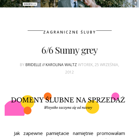
PATRONAT
ZAGRANICZNE ŚLUBY
SPONSORING
6/6 Sunny grey
KONKURSY
BY
BRIDELLE // KAROLINA WALTZ
WTOREK, 25 WRZEŚNIA,
KSIĄŻKI BRIDELLE
2012
POLECANE FIRMY
WASZE ŚLUBY
{HOT SEXY BEST}
BRI GROUP
Jak zapewne pamiętacie namiętnie promowałam