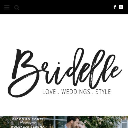
#10YEARSBRI
INFO
O NAS
KONTAKT
REKLAMA
ADVERTISING
BRICREATIVES
ZGŁOSZENIA