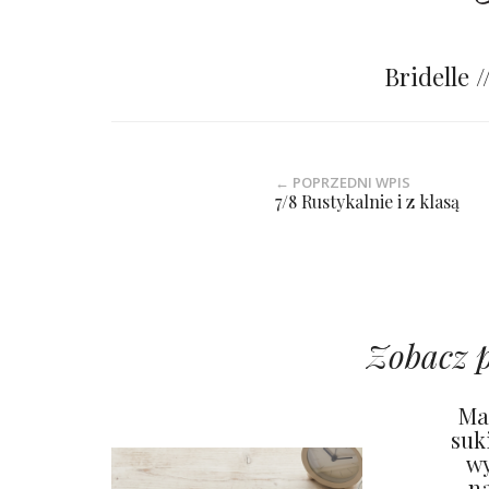
Bridelle 
← POPRZEDNI WPIS
7/8 Rustykalnie i z klasą
Zobacz 
Ma
suk
wy
n