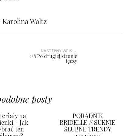
// Karolina Waltz
NASTĘPNY WPIS →
1/8 Po drugiej stronie
tęczy
podobne posty
teriały na
PORADNIK
ienki – Jak
BRIDELLE // SUKNIE
brać ten
ŚLUBNE TRENDY
ajlepszy?
2023/2024