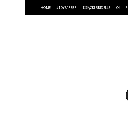
HOME
#10YEARSBRI
KSIĄŻKI BRIDELLE
O!
R