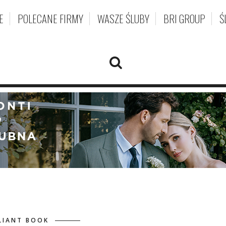
E
POLECANE FIRMY
WASZE ŚLUBY
BRI GROUP
Ś
LIANT BOOK