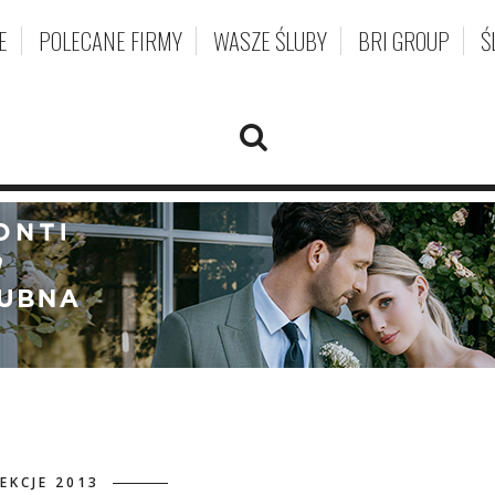
E
POLECANE FIRMY
WASZE ŚLUBY
BRI GROUP
Ś
EKCJE 2013