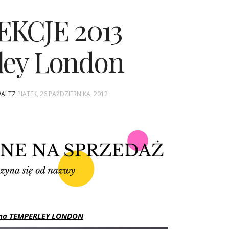
EKCJE 2013
ley London
WALTZ
PIĄTEK, 26 PAŹDZIERNIKA, 2012
j na TEMPERLEY LONDON