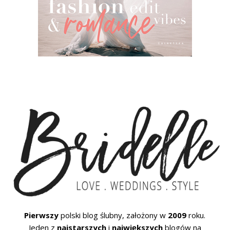
Pierwszy
polski blog ślubny, założony w
2009
roku.
Jeden z
najstarszych
i
największych
blogów na