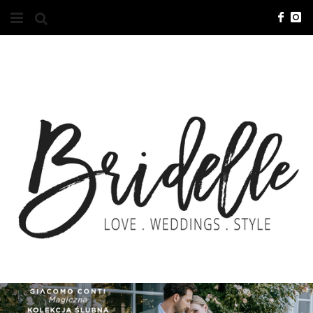
#10YEARSBRI
INFO
O NAS
KONTAKT
REKLAMA
ADVERTISING
BRICREATIVES
ZGŁOSZENIA