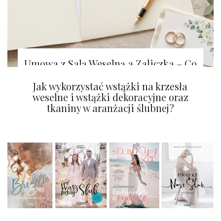
Umowa z Salą Weselną a Zaliczka – Co
Warto Wiedzieć?
Tapety na ścianę z efektem WOW!
Jak wykorzystać wstążki na krzesła
weselne i wstążki dekoracyjne oraz
tkaniny w aranżacji ślubnej?