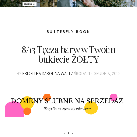
PATRONAT
BUTTERFLY BOOK
SPONSORING
8/13 Tęcza barw w Twoim
KONKURSY
bukiecie ŻÓŁTY
KSIĄŻKI BRIDELLE
BY
BRIDELLE // KAROLINA WALTZ
ŚRODA, 12 GRUDNIA, 2012
POLECANE FIRMY
WASZE ŚLUBY
{HOT SEXY BEST}
BRI GROUP
* * *