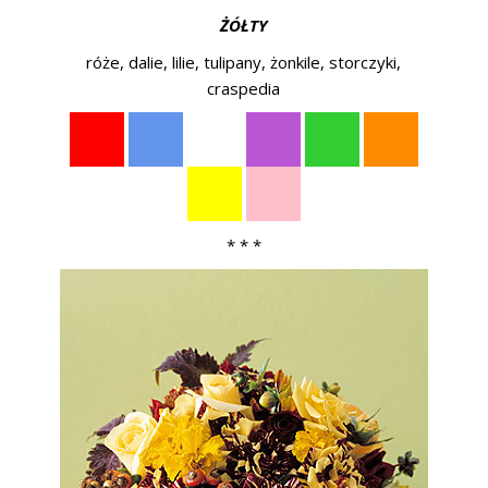
ŚLUBNE STYLE
ŻÓŁTY
MAGAZYNY
róże, dalie, lilie, tulipany, żonkile, storczyki,
craspedia
ARCHIWUM
* * *