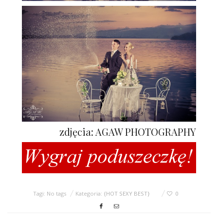
zdjęcia: AGAW PHOTOGRAPHY
Tagi: No tags
Kategoria:
{HOT SEXY BEST}
0