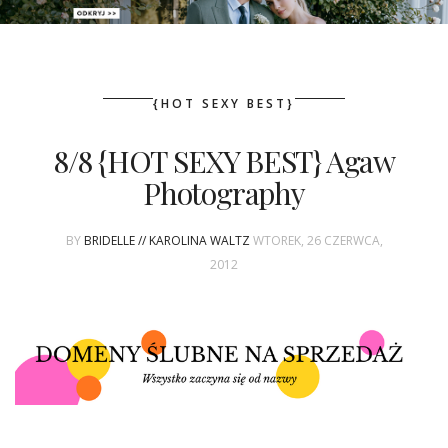
PATRONAT
{HOT SEXY BEST}
SPONSORING
8/8 {HOT SEXY BEST} Agaw
KONKURSY
Photography
KSIĄŻKI BRIDELLE
BY
BRIDELLE // KAROLINA WALTZ
WTOREK, 26 CZERWCA,
POLECANE FIRMY
2012
WASZE ŚLUBY
{HOT SEXY BEST}
BRI GROUP