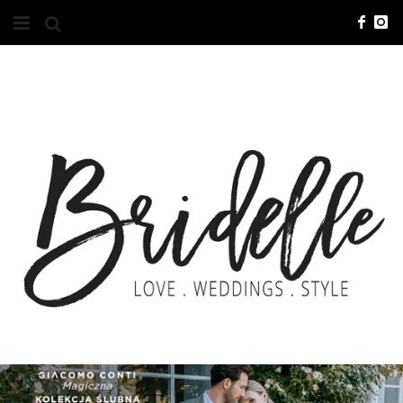
#10YEARSBRI
INFO
O NAS
KONTAKT
REKLAMA
ADVERTISING
BRICREATIVES
ZGŁOSZENIA