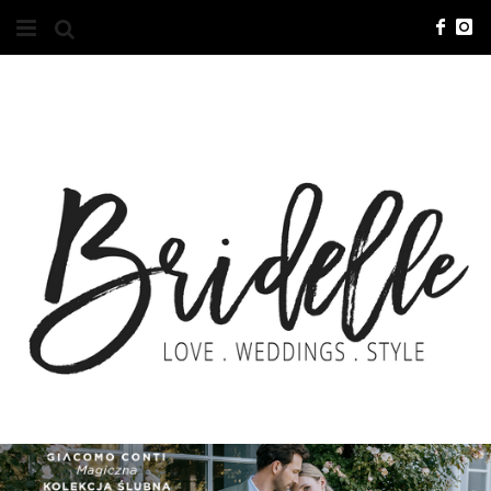
#10YEARSBRI
INFO
O NAS
KONTAKT
REKLAMA
ADVERTISING
BRICREATIVES
ZGŁOSZENIA