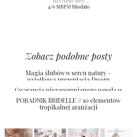
NASTĘPNY WPIS →
4/6 MBPŚ! Miodzio
Zobacz podobne posty
Magia ślubów w sercu natury –
wyjątkowa prezentacja Dworu
Gogolewo
Gwarancja niezapomnianego wesela w
Pałacu Pakoszów
PORADNIK BRIDELLE // 10 elementów
tropikalnej aranżacji