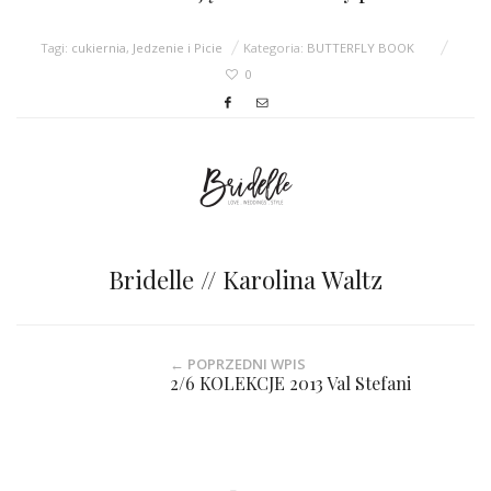
Tagi:
cukiernia
,
Jedzenie i Picie
Kategoria:
BUTTERFLY BOOK
0
Bridelle // Karolina Waltz
← POPRZEDNI WPIS
2/6 KOLEKCJE 2013 Val Stefani