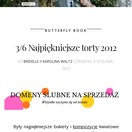
PATRONAT
BUTTERFLY BOOK
SPONSORING
3/6 Najpiękniejsze torty 2012
KONKURSY
BY
BRIDELLE // KAROLINA WALTZ
CZWARTEK, 3 STYCZNIA,
KSIĄŻKI BRIDELLE
2013
POLECANE FIRMY
WASZE ŚLUBY
{HOT SEXY BEST}
BRI GROUP
Były najpiękniejsze bukiety i
kompozycje
kwiatowe