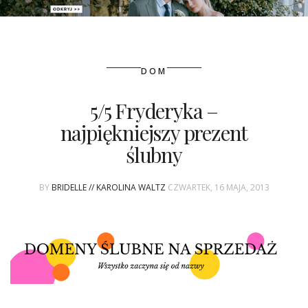
PATRONAT
DOM
SPONSORING
5/5 Fryderyka –
KONKURSY
najpiękniejszy prezent
KSIĄŻKI BRIDELLE
ślubny
POLECANE FIRMY
BY
BRIDELLE // KAROLINA WALTZ
CZWARTEK, 16 MAJA, 2013
WASZE ŚLUBY
{HOT SEXY BEST}
BRI GROUP