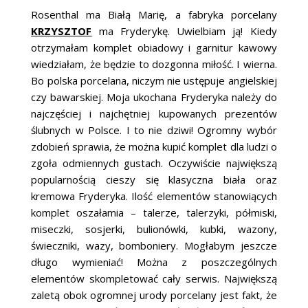
ŚLUBNE STYLE
Rosenthal ma Białą Marię, a fabryka porcelany
KRZYSZTOF
ma Fryderykę. Uwielbiam ją! Kiedy
MAGAZYNY
otrzymałam komplet obiadowy i garnitur kawowy
wiedziałam, że będzie to dozgonna miłość. I wierna.
ARCHIWUM
Bo polska porcelana, niczym nie ustępuje angielskiej
czy bawarskiej. Moja ukochana Fryderyka należy do
najczęściej i najchętniej kupowanych prezentów
ślubnych w Polsce. I to nie dziwi! Ogromny wybór
zdobień sprawia, że można kupić komplet dla ludzi o
zgoła odmiennych gustach. Oczywiście największą
popularnością cieszy się klasyczna biała oraz
kremowa Fryderyka. Ilość elementów stanowiących
komplet oszałamia – talerze, talerzyki, półmiski,
miseczki, sosjerki, bulionówki, kubki, wazony,
świeczniki, wazy, bomboniery. Mogłabym jeszcze
długo wymieniać! Można z poszczególnych
elementów skompletować cały serwis. Największą
zaletą obok ogromnej urody porcelany jest fakt, że