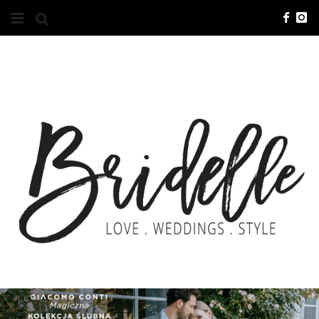
#10YEARSBRI
INFO
O NAS
KONTAKT
REKLAMA
ADVERTISING
BRICREATIVES
ZGŁOSZENIA