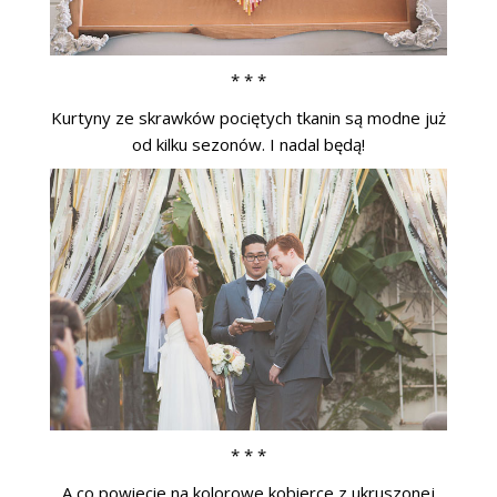
* * *
Kurtyny ze skrawków pociętych tkanin są modne już
od kilku sezonów. I nadal będą!
* * *
A co powiecie na kolorowe kobierce z ukruszonej