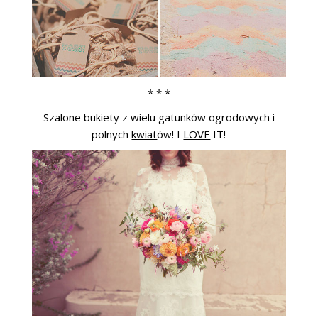
* * *
Szalone bukiety z wielu gatunków ogrodowych i
polnych
kwiat
ów! I
LOVE
IT!