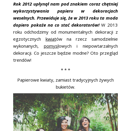
ŚLUBNE STYLE
Rok 2012 upłynął nam pod znakiem coraz chętniej
wykorzystywania papieru w dekoracjach
MAGAZYNY
weselnych. Przewiduje się, że w 2013 roku ta moda
dopiero pokaże na co stać dekoratorów!
W 2013
ARCHIWUM
roku odchodzimy od monumentalnych dekoracji z
egzotycznych
kwiat
ów na rzecz samodzielnie
wykonanych,
pomysł
owych i niepowtarzalnych
dekoracji. Co jeszcze będzie modne? Oto przegląd
trendów!
* * *
Papierowe kwiaty, zamiast tradycyjnych żywych
bukietów.