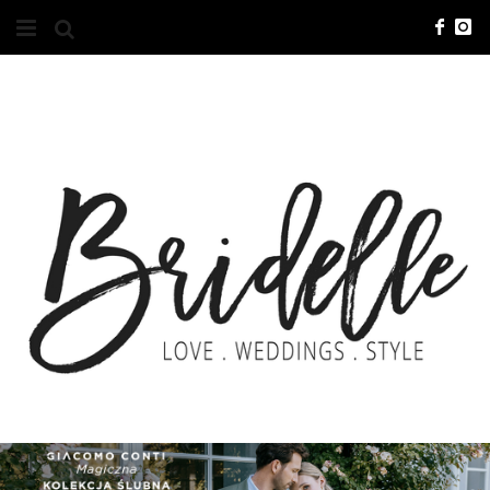
#10YEARSBRI
INFO
O NAS
KONTAKT
REKLAMA
ADVERTISING
BRICREATIVES
ZGŁOSZENIA