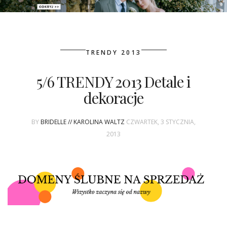
PATRONAT
TRENDY 2013
SPONSORING
5/6 TRENDY 2013 Detale i
KONKURSY
dekoracje
KSIĄŻKI BRIDELLE
BY
BRIDELLE // KAROLINA WALTZ
CZWARTEK, 3 STYCZNIA,
POLECANE FIRMY
2013
WASZE ŚLUBY
{HOT SEXY BEST}
BRI GROUP