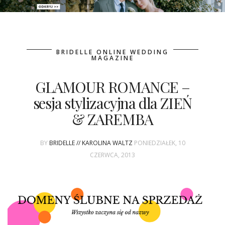
PATRONAT
BRIDELLE ONLINE WEDDING
SPONSORING
MAGAZINE
GLAMOUR ROMANCE –
KONKURSY
sesja stylizacyjna dla ZIEŃ
KSIĄŻKI BRIDELLE
& ZAREMBA
POLECANE FIRMY
BY
BRIDELLE // KAROLINA WALTZ
PONIEDZIAŁEK, 10
WASZE ŚLUBY
CZERWCA, 2013
{HOT SEXY BEST}
BRI GROUP