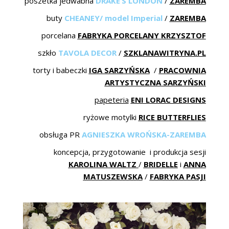
poszetka jedwabna
DRAKE’S LONDON
/
ZAREMBA
buty
CHEANEY/ model Imperial
/
ZAREMBA
porcelana
FABRYKA PORCELANY KRZYSZTOF
szkło
TAVOLA DECOR
/
SZKLANAWITRYNA.PL
torty i babeczki
IGA SARZYŃSKA
/
PRACOWNIA
ARTYSTYCZNA SARZYŃSKI
papeteria
ENI LORAC DESIGNS
ryżowe motylki
RICE BUTTERFLIES
obsługa PR
AGNIESZKA WROŃSKA-ZAREMBA
koncepcja, przygotowanie i produkcja sesji
KAROLINA WALTZ
/
BRIDELLE
i
ANNA
MATUSZEWSKA
/
FABRYKA PASJI