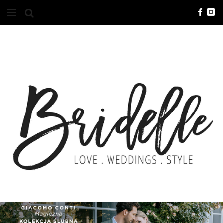
#10YEARSBRI
INFO
O NAS
KONTAKT
REKLAMA
ADVERTISING
BRICREATIVES
ZGŁOSZENIA