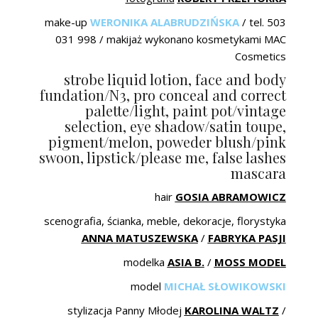
make-up
WERONIKA ALABRUDZIŃSKA
/ tel. 503
031 998 / makijaż wykonano kosmetykami MAC
Cosmetics
strobe liquid lotion, face and body
fundation/N3, pro conceal and correct
palette/light, paint pot/vintage
selection, eye shadow/satin toupe,
pigment/melon, poweder blush/pink
swoon, lipstick/please me, false lashes
mascara
hair
GOSIA ABRAMOWICZ
scenografia, ścianka, meble, dekoracje, florystyka
ANNA MATUSZEWSKA
/
FABRYKA PASJI
modelka
ASIA B.
/
MOSS MODEL
model
MICHAŁ SŁOWIKOWSKI
stylizacja Panny Młodej
KAROLINA WALTZ
/