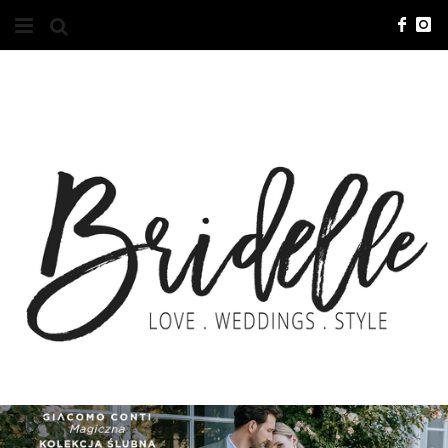
#10YEARSBRI
INFO
O NAS
KONTAKT
REKLAMA
ADVERTISING
BRICREATIVES
ZGŁOSZENIA