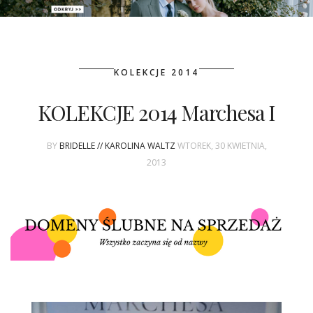
PATRONAT
KOLEKCJE 2014
SPONSORING
KOLEKCJE 2014 Marchesa I
KONKURSY
BY
BRIDELLE // KAROLINA WALTZ
WTOREK, 30 KWIETNIA,
KSIĄŻKI BRIDELLE
2013
POLECANE FIRMY
WASZE ŚLUBY
{HOT SEXY BEST}
BRI GROUP