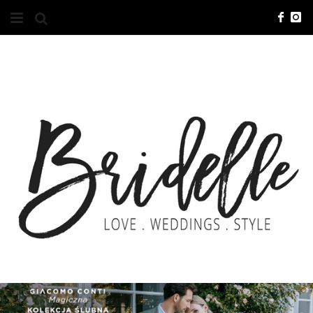
#10YEARSBRI
INFO
O NAS
KONTAKT
REKLAMA
ADVERTISING
BRICREATIVES
ZGŁOSZENIA