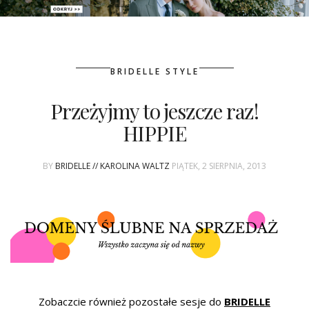
PATRONAT
BRIDELLE STYLE
SPONSORING
Przeżyjmy to jeszcze raz!
KONKURSY
HIPPIE
KSIĄŻKI BRIDELLE
BY
BRIDELLE // KAROLINA WALTZ
PIĄTEK, 2 SIERPNIA, 2013
POLECANE FIRMY
WASZE ŚLUBY
{HOT SEXY BEST}
BRI GROUP
Zobaczcie również pozostałe sesje do
BRIDELLE