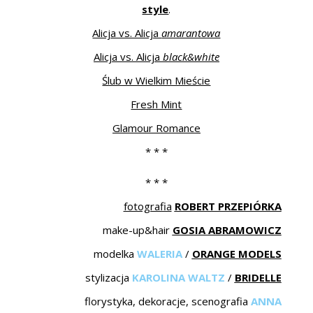
ŚLUBNE STYLE
style
.
Alicja vs. Alicja
amarantowa
MAGAZYNY
Alicja vs. Alicja
black&white
ARCHIWUM
Ślub w Wielkim Mieście
Fresh Mint
Glamour Romance
* * *
* * *
fotografia
ROBERT PRZEPIÓRKA
make-up&hair
GOSIA ABRAMOWICZ
modelka
WALERIA
/
ORANGE MODELS
stylizacja
KAROLINA WALTZ
/
BRIDELLE
florystyka, dekoracje, scenografia
ANNA