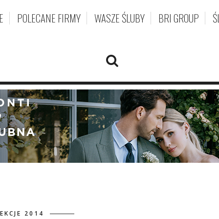
E
POLECANE FIRMY
WASZE ŚLUBY
BRI GROUP
Ś
EKCJE 2014