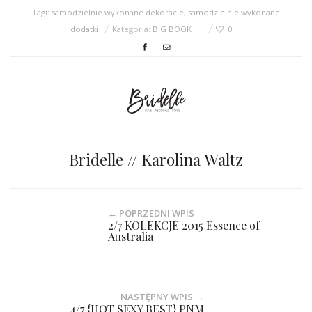
Tagi:
samodzielnie wykonane dekoracje
,
samodzielnie wykonane
dodatki
Kategoria:
BIG BOOK
0
Bridelle // Karolina Waltz
← POPRZEDNI WPIS
2/7 KOLEKCJE 2015 Essence of
Australia
NASTĘPNY WPIS →
4/7 {HOT SEXY BEST} PNM