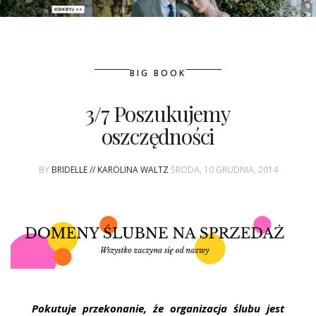
PATRONAT
BIG BOOK
SPONSORING
3/7 Poszukujemy
KONKURSY
oszczędności
KSIĄŻKI BRIDELLE
BY
BRIDELLE // KAROLINA WALTZ
ŚRODA, 10 GRUDNIA, 2014
POLECANE FIRMY
WASZE ŚLUBY
{HOT SEXY BEST}
BRI GROUP
Pokutuje przekonanie, że organizacja ślubu jest