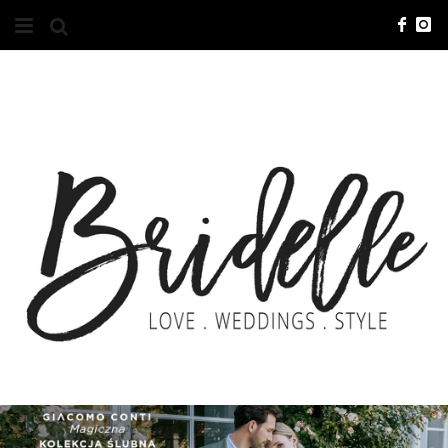
#10YEARSBRI
INFO
O NAS
KONTAKT
REKLAMA
ADVERTISING
BRICREATIVES
ZGŁOSZENIA