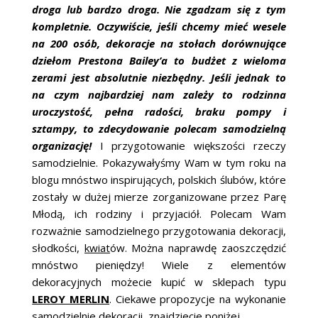
ŚLUBNE STYLE
droga lub bardzo droga. Nie zgadzam się z tym
kompletnie. Oczywiście, jeśli chcemy mieć wesele
MAGAZYNY
na 200 osób, dekoracje na stołach dorównujące
dziełom Prestona Bailey’a to budżet z wieloma
ARCHIWUM
zerami jest absolutnie niezbędny. Jeśli jednak to
na czym najbardziej nam zależy to rodzinna
uroczystość, pełna radości, braku pompy i
sztampy, to zdecydowanie polecam samodzielną
organizację!
I przygotowanie większości rzeczy
samodzielnie. Pokazywałyśmy Wam w tym roku na
blogu mnóstwo inspirujących, polskich ślubów, które
zostały w dużej mierze zorganizowane przez Parę
Młodą, ich rodziny i przyjaciół. Polecam Wam
rozważnie samodzielnego przygotowania dekoracji,
słodkości,
kwiat
ów. Można naprawdę zaoszczędzić
mnóstwo pieniędzy! Wiele z elementów
dekoracyjnych możecie kupić w sklepach typu
LEROY MERLIN
. Ciekawe propozycje na wykonanie
samodzielnie dekoracji, znajdziecie poniżej.