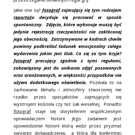
Jakie one są?
fotograf
zajmujący się tym rodzajem
reportaż
u decyduje się pracować w sposób
spontaniczny. Zdjęcia, które wykonuje muszą być
jedynie rejestracją rzeczywistości nie zakłóconej
jego obecnością. Zatrzymywane w kadrach chwile
powinny podkreślać ładunek emocjonalny całego
wydarzenia jakim jest ślub. Co się za tym kryje?
fotograf
pracujący zgodnie z tymi regułami,
zobowiązany jest do unikania zdjęć pozowanych
oraz aranżowanych, w większości przypadków nie
używa dodatkowego oświetlenia.
Pozwala to na
zachowanie klimatu i atmosfery stworzonej nie
rzadko przez specjalistów zajmujących się
wystrojem kościoła czy też sali weselnej. Ponadto
fotograf
staje się
storytellerem
współczesnym
opowiadaczem historii. Jego zadaniem jest
opowiedzenie historii którą widzi przez pryzmat
swojego doświadczenia, a która dla konkretnej