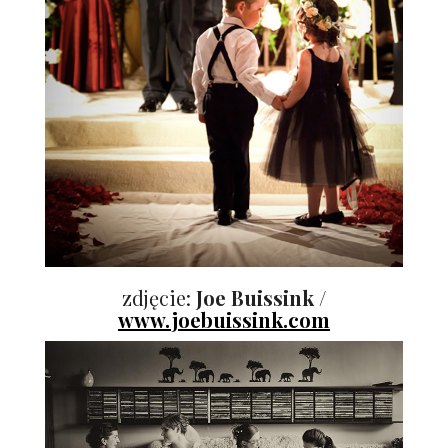
zdjęcie:
Joe Buissink /
www.joebuissink.com