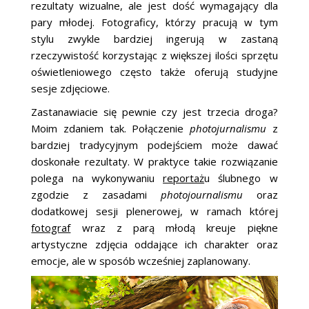
rezultaty wizualne, ale jest dość wymagający dla
pary młodej. Fotograficy, którzy pracują w tym
stylu zwykle bardziej ingerują w zastaną
rzeczywistość korzystając z większej ilości sprzętu
oświetleniowego często także oferują studyjne
sesje zdjęciowe.
Zastanawiacie się pewnie czy jest trzecia droga?
Moim zdaniem tak. Połączenie
photojurnalismu
z
bardziej tradycyjnym podejściem może dawać
doskonałe rezultaty. W praktyce takie rozwiązanie
polega na wykonywaniu
reportaż
u ślubnego w
zgodzie z zasadami
photojournalismu
oraz
dodatkowej sesji plenerowej, w ramach której
fotograf
wraz z parą młodą kreuje piękne
artystyczne zdjęcia oddające ich charakter oraz
emocje, ale w sposób wcześniej zaplanowany.