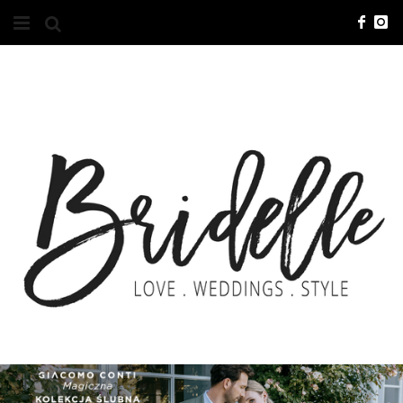
#10YEARSBRI
INFO
O NAS
KONTAKT
REKLAMA
ADVERTISING
BRICREATIVES
ZGŁOSZENIA