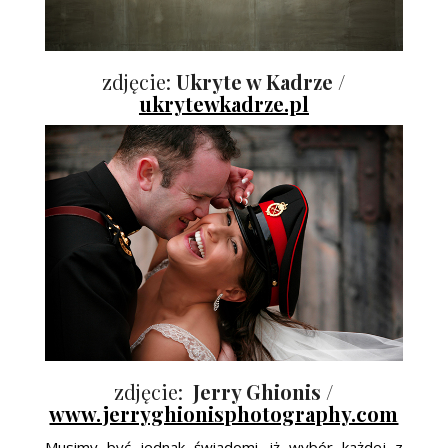
zdjęcie:
Ukryte w Kadrze /
ukrytewkadrze.pl
zdjęcie:
Jerry Ghionis /
www.jerryghionisphotography.com
Musimy być jednak świadomi, iż wybór każdej z