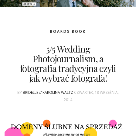
PATRONAT
BOARDS BOOK
SPONSORING
5/5 Wedding
KONKURSY
Photojournalism, a
KSIĄŻKI BRIDELLE
fotografia tradycyjna czyli
jak wybrać fotografa!
POLECANE FIRMY
BY
BRIDELLE // KAROLINA WALTZ
CZWARTEK, 18 WRZEŚNIA,
WASZE ŚLUBY
2014
{HOT SEXY BEST}
BRI GROUP