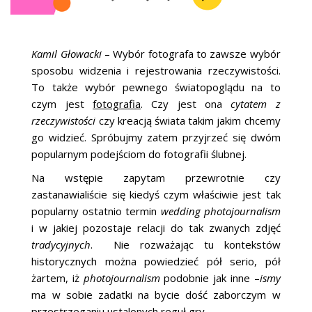
ŚLUBNE STYLE
MAGAZYNY
Kamil Głowacki
– Wybór fotografa to zawsze wybór
sposobu widzenia i rejestrowania rzeczywistości.
ARCHIWUM
To także wybór pewnego światopoglądu na to
czym jest
fotografia
. Czy jest ona
cytatem z
rzeczywistości
czy kreacją świata takim jakim chcemy
go widzieć. Spróbujmy zatem przyjrzeć się dwóm
popularnym podejściom do fotografii ślubnej.
Na wstępie zapytam przewrotnie czy
zastanawialiście się kiedyś czym właściwie jest tak
popularny ostatnio termin
wedding photojournalism
i w jakiej pozostaje relacji do tak zwanych zdjęć
tradycyjnych
. Nie rozważając tu kontekstów
historycznych można powiedzieć pół serio, pół
żartem, iż
photojournalism
podobnie jak inne –
ismy
ma w sobie zadatki na bycie dość zaborczym w
przestrzeganiu ustalonych reguł gry.