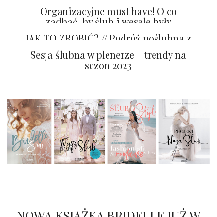
Organizacyjne must have! O co
zadbać, by ślub i wesele były
niezapomnianym przeżyciem?
JAK TO ZROBIĆ? // Podróż poślubna z
sesją zdjęciową
Sesja ślubna w plenerze – trendy na
sezon 2023
NOWA KSIĄŻKA BRIDELLE JUŻ W