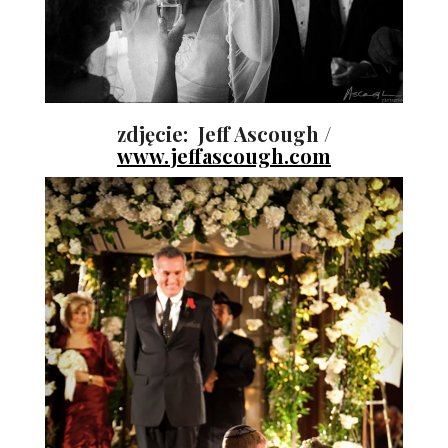
zdjęcie: Jeff Ascough /
www.jeffascough.com