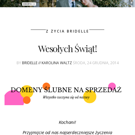
PATRONAT
Z ŻYCIA BRIDELLE
SPONSORING
Wesołych Świąt!
KONKURSY
BY
BRIDELLE // KAROLINA WALTZ
ŚRODA, 24 GRUDNIA, 2014
KSIĄŻKI BRIDELLE
POLECANE FIRMY
WASZE ŚLUBY
{HOT SEXY BEST}
Kochani!
BRI GROUP
Przyjmijcie od nas najserdeczniejsze życzenia