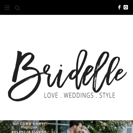
#10YEARSBRI
INFO
O NAS
KONTAKT
REKLAMA
ADVERTISING
BRICREATIVES
ZGŁOSZENIA