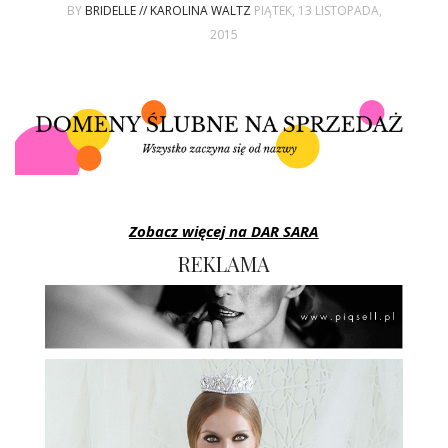
ŚLUBNE STYLE
BY
BRIDELLE // KAROLINA WALTZ
PIĄTEK, 13 LISTOPADA,
2015
MAGAZYNY
ARCHIWUM
Zobacz więcej na DAR SARA
REKLAMA