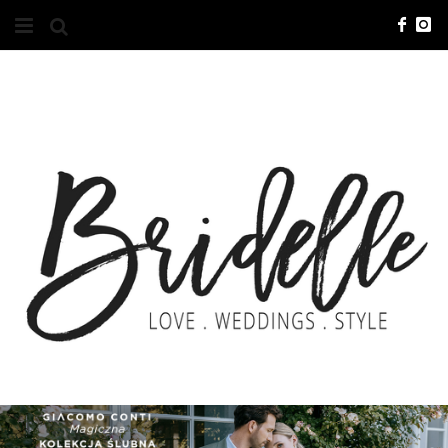
#10YEARSBRI
INFO
O NAS
KONTAKT
REKLAMA
ADVERTISING
BRICREATIVES
ZGŁOSZENIA