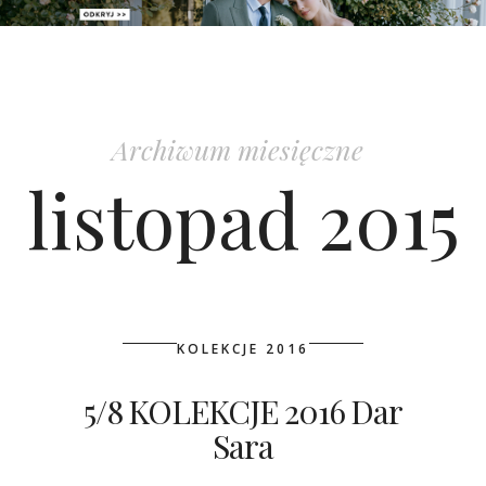
PATRONAT
SPONSORING
Archiwum miesięczne
KONKURSY
listopad 2015
KSIĄŻKI BRIDELLE
POLECANE FIRMY
WASZE ŚLUBY
KOLEKCJE 2016
{HOT SEXY BEST}
5/8 KOLEKCJE 2016 Dar
Sara
BRI GROUP