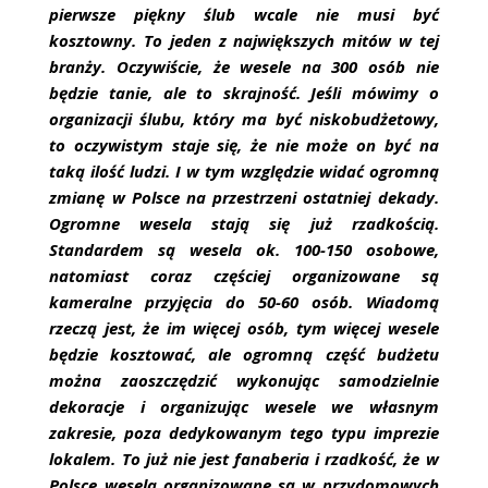
pierwsze piękny ślub wcale nie musi być
kosztowny. To jeden z największych mitów w tej
branży. Oczywiście, że wesele na 300 osób nie
będzie tanie, ale to skrajność. Jeśli mówimy o
organizacji ślubu, który ma być niskobudżetowy,
to oczywistym staje się, że nie może on być na
taką ilość ludzi. I w tym względzie widać ogromną
zmianę w Polsce na przestrzeni ostatniej dekady.
Ogromne wesela stają się już rzadkością.
Standardem są wesela ok. 100-150 osobowe,
natomiast coraz częściej organizowane są
kameralne przyjęcia do 50-60 osób. Wiadomą
rzeczą jest, że im więcej osób, tym więcej wesele
będzie kosztować, ale ogromną część budżetu
można zaoszczędzić wykonując samodzielnie
dekoracje i organizując wesele we własnym
zakresie, poza dedykowanym tego typu imprezie
lokalem. To już nie jest fanaberia i rzadkość, że w
Polsce wesela organizowane są w przydomowych