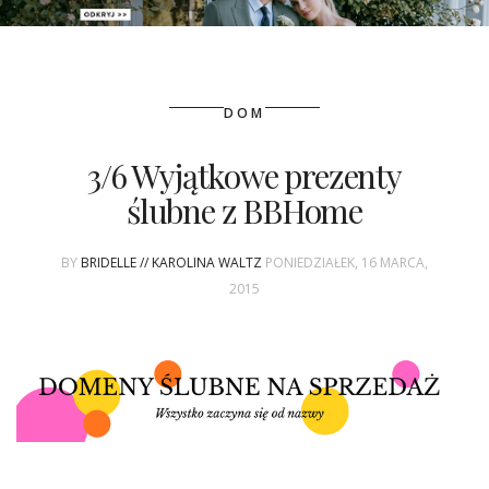
PATRONAT
DOM
SPONSORING
3/6 Wyjątkowe prezenty
KONKURSY
ślubne z BBHome
KSIĄŻKI BRIDELLE
BY
BRIDELLE // KAROLINA WALTZ
PONIEDZIAŁEK, 16 MARCA,
POLECANE FIRMY
2015
WASZE ŚLUBY
{HOT SEXY BEST}
BRI GROUP