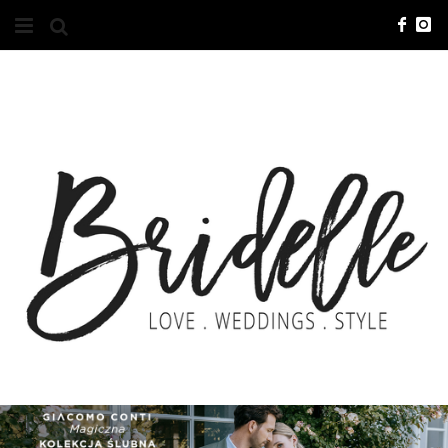
#10YEARSBRI
INFO
O NAS
KONTAKT
REKLAMA
ADVERTISING
BRICREATIVES
ZGŁOSZENIA