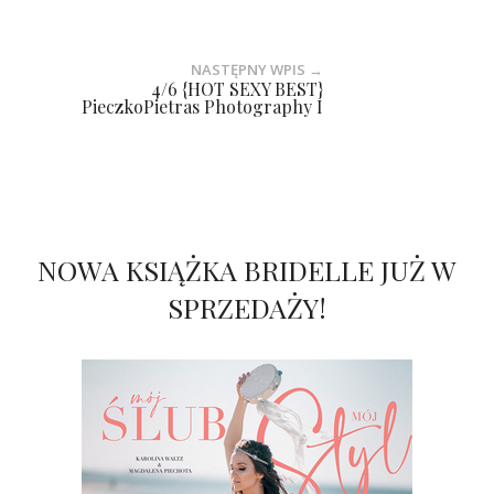
NASTĘPNY WPIS →
4/6 {HOT SEXY BEST}
PieczkoPietras Photography I
NOWA KSIĄŻKA BRIDELLE JUŻ W
SPRZEDAŻY!