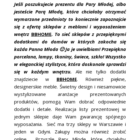
ŚLUBNE STYLE
Jeśli poszukujecie prezentu dla Pary Młodej, albo
jesteście Parą Młodą, która chciałaby otrzymać
MAGAZYNY
wymarzone przedmioty to koniecznie zapoznajcie
się z ofertą sklepów z meblami i wyposażeniem
ARCHIWUM
wnętrz
BBHOME
. To sieć sklepów z przepięknymi
dodatkami do domów w których zakocha się
każda Panna Młoda 🙂 Ja je uwielbiam! Przepiękna
porcelana, lampy, tkaniny, świece, szkło! Wszystko
w eleganckiej stylistyce, która doskonale sprawdzi
się w każdym wnętrzu.
Ale nie tylko dodatki
znajdziecie w
BBHOME
. Również piękne,
designerskie meble. Świetny design i niesamowicie
wystylizowane aranżacje prezentowanych
produktów, pomogą Wam dobrać odpowiednie
dodatki i detale. Realizacja listy prezentowej w
jednym sklepie daje Wam gwarancję spójnego
wyposażania. Sieć ma trzy sklepy w Warszawie i
jeden w Gdyni. Zakupy można również zrobić
online. Przyszłe Pary Młode, które chciałyby