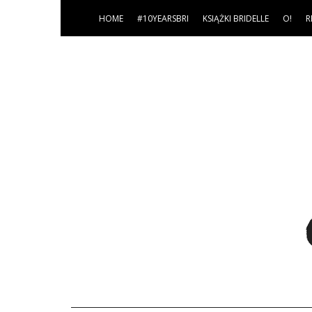
HOME
#10YEARSBRI
KSIĄŻKI BRIDELLE
O!
R