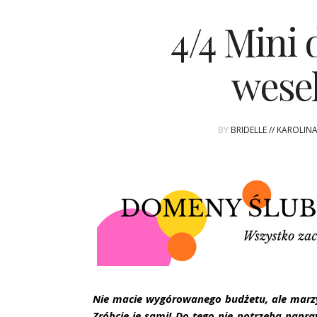
4/4 Mini 
wesel
BY
BRIDELLE // KAROLIN
Nie macie wygórowanego budżetu, ale marzy
Zróbcie je sami! Do tego nie potrzeba napra