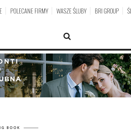
E
POLECANE FIRMY
WASZE ŚLUBY
BRI GROUP
Ś
IG BOOK