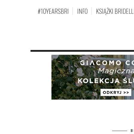
#10YEARSBRI
INFO
KSIĄŻKI BRIDELL
B