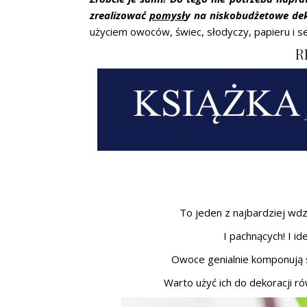
zrealizować
pomysł
y na niskobudżetowe dek
użyciem owoców, świec, słodyczy, papieru i
R
To jeden z najbardziej wd
I pachnących! I id
Owoce genialnie komponują si
Warto użyć ich do dekoracji r