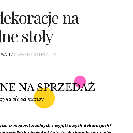
dekoracje na
ne stoły
A WALTZ
CZWARTEK, 23 LIPCA, 2015
cie o niepowtarzalnych i wyjątkowych dekoracjach?
wdę wielkich pieniędzy! Lato to doskonała pora, aby