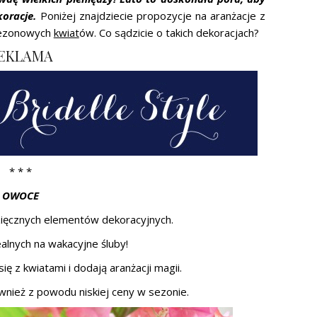
oracje.
Poniżej znajdziecie propozycje na aranżacje z
 sezonowych
kwiat
ów. Co sądzicie o takich dekoracjach?
EKLAMA
* * *
OWOCE
zięcznych elementów dekoracyjnych.
ealnych na wakacyjne śluby!
ę z kwiatami i dodają aranżacji magii.
ównież z powodu niskiej ceny w sezonie.