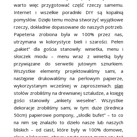
warto więc przygotować część rzeczy samemu.
Internet i wszelkie poradniki DIY są kopalnią
pomysłów. Dzięki temu można stworzyć wyjątkowe
rzeczy, dokładnie dopasowane do naszych potrzeb.
Papeteria zrobiona była w 100% przez nas,
utrzymana w kolorystyce bieli i szarości. Pełen
„pakiet” dla gościa stanowiły: winietka, menu i
słoiczek miodu – menu wraz z winietką były
przywiązane do serwetki jutowym sznurkiem.
Wszystkie elementy projektowaliśmy sami, a
następnie drukowaliśmy na perłowym papierze,
wykorzystanym wcześniej w zaproszeniach.
plan
stołów zrobiliśmy na drewnianej sztaludze, a księgę
gości stanowiły „ankiety weselne”. Wszystkie
dekoracje zrobiliśmy sami, w tym: duże (średnica
50cm) papierowe pompony, „słodki bufet” – to co
na nim się znalazło to dzieło nasze lub naszych
bliskich – od ciast, które były w 100% domowe,