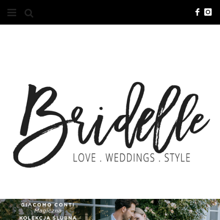
#10YEARSBRI
INFO
O NAS
KONTAKT
REKLAMA
ADVERTISING
BRICREATIVES
ZGŁOSZENIA