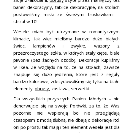
słoje z łakociami,
obrusy
szyte przez mamę czy też
baner dekoracyjny, tablice dekoracyjne, na stołach
postawiliśmy miski ze świeżymi truskawkami –
strzał w 10!
Wesele miało być utrzymane w romantycznym
klimacie, tak więc mieliśmy bardzo dużo białych
świec, lampionów i zwykłe, wazony z
przezroczystego szkła, w których stały cięte, białe
piwonie (bez żadnych ozdób). Dekoracje kupiliśmy
w Ikea. Ze względu na to, że na stołach, zawsze
znajduje się dużo jedzenia, które jest z reguły
bardzo kolorowe, zdecydowaliśmy się tylko na białe
elementy:
obrusy
, zastawa, serwetki.
Dla wszystkich przyszłych Panien Młodych – nie
denerwujcie się na swoje Połówki, za to, że Was
pozornie nie wspierają bo nie przeglądają
czasopism z modą ślubną, nie dbają o dekoracje itd.
oni po prostu tak mają i ten element wesela jest dla