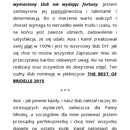
wymarzony ślub nie wydając fortuny.
Jestem
zachwycona jej
pomysł
owością i talentami! I
determinacją. Bo o marzenia warto walczyć! I
chociaż wymaga to nierzadko wiele trudu i czasu, to
na końcu jest zawsze uśmiech, zadowolenie i
satysfakcja, że się udało. Asia i Kamil zrealizowali
swój
plan
w 100% i jest to wzorcowy ślub DIY. Jak
się chce to można wszystko! Zapraszam Was do
przeczytania bardzo ciekawych uwag Asi na temat
realizacji oraz oczywiście do obejrzenia zdjęć. Ten
cudny ślub nominuję w plebiscycie
THE BEST OF
BRIDELLE 2015
.
* * *
Asia
– Jak pewnie każdy, i nasz ślub należał raczej do
stresujących wydarzeń, zwłaszcza dla Panny
Młodej, a szczególnie dla mnie ponieważ jestem
przesądną perfekcjonistką i chcę mieć wszystko
dopięte na ostatni guzik, Kamil natomiast do