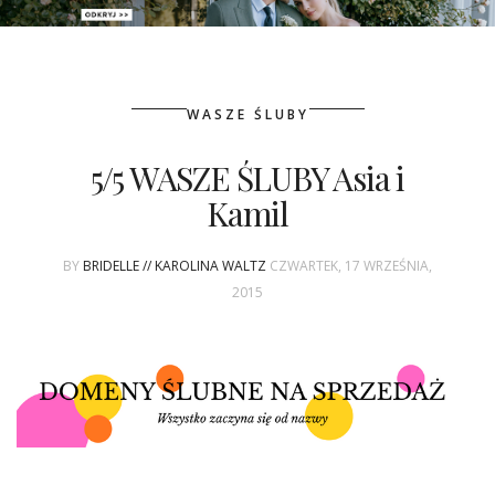
PATRONAT
WASZE ŚLUBY
SPONSORING
5/5 WASZE ŚLUBY Asia i
KONKURSY
Kamil
KSIĄŻKI BRIDELLE
BY
BRIDELLE // KAROLINA WALTZ
CZWARTEK, 17 WRZEŚNIA,
POLECANE FIRMY
2015
WASZE ŚLUBY
{HOT SEXY BEST}
BRI GROUP