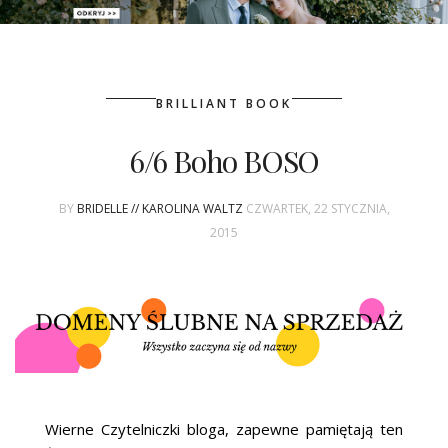
PATRONAT
BRILLIANT BOOK
SPONSORING
6/6 Boho BOSO
KONKURSY
BY
BRIDELLE // KAROLINA WALTZ
CZWARTEK, 22 STYCZNIA,
KSIĄŻKI BRIDELLE
2015
POLECANE FIRMY
WASZE ŚLUBY
{HOT SEXY BEST}
BRI GROUP
Wierne Czytelniczki bloga, zapewne pamiętają ten