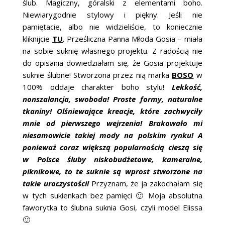
ślub. Magiczny, góralski z elementami boho.
ŚLUBNE STYLE
Niewiarygodnie stylowy i piękny. Jeśli nie
pamiętacie, albo nie widzieliście, to koniecznie
MAGAZYNY
kliknijcie
TU
. Prześliczna Panna Młoda Gosia – miała
na sobie suknię własnego projektu. Z radością nie
ARCHIWUM
do opisania dowiedziałam się, że Gosia projektuje
suknie ślubne! Stworzona przez nią marka
BOSO
w
100% oddaje charakter boho stylu!
Lekkość,
nonszalancja, swoboda! Proste formy, naturalne
tkaniny! Olśniewające kreacje, które zachwyciły
mnie od pierwszego wejrzenia! Brakowało mi
niesamowicie takiej mody na polskim rynku! A
ponieważ coraz większą popularnością cieszą się
w Polsce śluby niskobudżetowe, kameralne,
piknikowe, to te suknie są wprost stworzone na
takie uroczystości!
Przyznam, że ja zakochałam się
w tych sukienkach bez pamięci 🙂 Moja absolutna
faworytka to ślubna suknia Gosi, czyli model Elissa
🙂