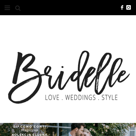
#10YEARSBRI
INFO
O NAS
KONTAKT
REKLAMA
ADVERTISING
BRICREATIVES
ZGŁOSZENIA