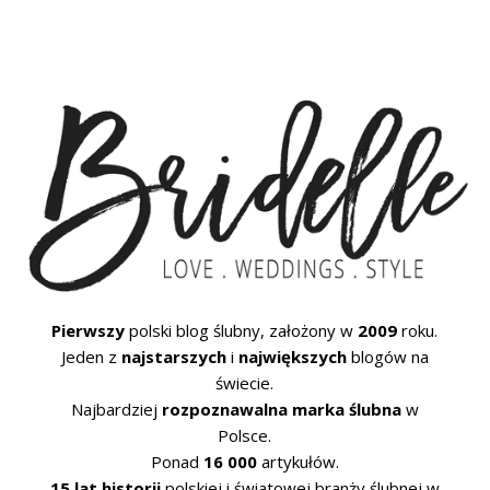
Pierwszy
polski blog ślubny, założony w
2009
roku.
Jeden z
najstarszych
i
największych
blogów na
świecie.
Najbardziej
rozpoznawalna marka ślubna
w
Polsce.
Ponad
16 000
artykułów.
15 lat historii
polskiej i światowej branży ślubnej w