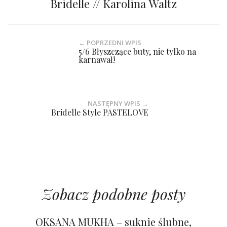
Bridelle // Karolina Waltz
← POPRZEDNI WPIS
5/6 Błyszczące buty, nie tylko na
karnawał!
NASTĘPNY WPIS →
Bridelle Style PASTELOVE
Zobacz podobne posty
OKSANA MUKHA – suknie ślubne,