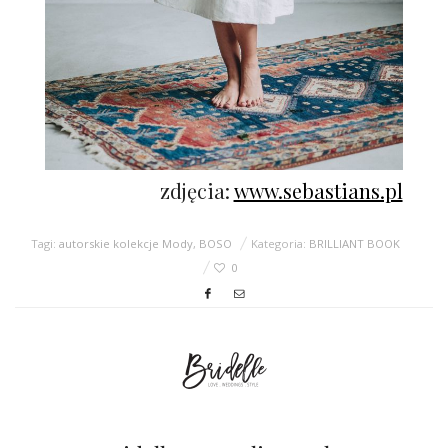
zdjęcia:
www.sebastians.pl
Tagi:
autorskie kolekcje Mody
,
BOSO
Kategoria:
BRILLIANT BOOK
0